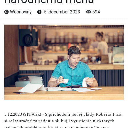
Webnoviny
5. december 2023
594
5.12.2023 (SITA.sk) - S príchodom novej vlády
Roberta Fica
si reštauračné zariadenia sľubujú vyriešenie niektorých
pálčivých problémov, ktoré sa po pandémii ešte viac