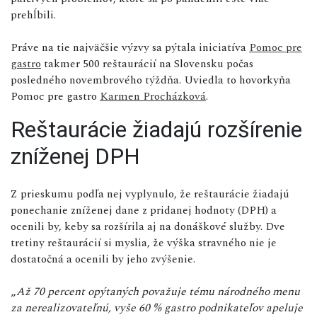
prehĺbili.
Práve na tie najväčšie výzvy sa pýtala iniciatíva
Pomoc pre
gastro
takmer 500 reštaurácií na Slovensku počas
posledného novembrového týždňa. Uviedla to hovorkyňa
Pomoc pre gastro
Karmen Procházková
.
Reštaurácie žiadajú rozšírenie
zníženej DPH
Z prieskumu podľa nej vyplynulo, že reštaurácie žiadajú
ponechanie zníženej dane z pridanej hodnoty (DPH) a
ocenili by, keby sa rozšírila aj na donáškové služby. Dve
tretiny reštaurácií si myslia, že výška stravného nie je
dostatočná a ocenili by jeho zvýšenie.
„
Až 70 percent opýtaných považuje tému národného menu
za nerealizovateľnú, vyše 60 % gastro podnikateľov apeluje