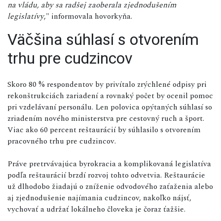
na vládu, aby sa radšej zaoberala zjednodušením
legislatívy
," informovala hovorkyňa.
Väčšina súhlasí s otvorením
trhu pre cudzincov
Skoro 80 % respondentov by privítalo zrýchlené odpisy pri
rekonštrukciách zariadení a rovnaký počet by ocenil pomoc
pri vzdelávaní personálu. Len polovica opýtaných súhlasí so
zriadením nového ministerstva pre cestovný ruch a šport.
Viac ako 60 percent reštaurácií by súhlasilo s otvorením
pracovného trhu pre cudzincov.
Práve pretrvávajúca byrokracia a komplikovaná legislatíva
podľa reštaurácií brzdí rozvoj tohto odvetvia. Reštaurácie
už dlhodobo žiadajú o zníženie odvodového zaťaženia alebo
aj zjednodušenie najímania cudzincov, nakoľko nájsť,
vychovať a udržať lokálneho človeka je čoraz ťažšie.