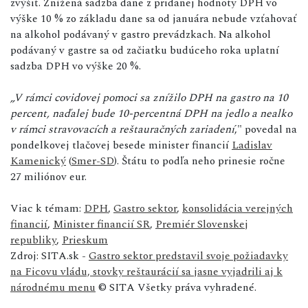
zvýšiť. Znížená sadzba dane z pridanej hodnoty DPH vo
výške 10 % zo základu dane sa od januára nebude vzťahovať
na alkohol podávaný v gastro prevádzkach. Na alkohol
podávaný v gastre sa od začiatku budúceho roka uplatní
sadzba DPH vo výške 20 %.
„V rámci covidovej pomoci sa znížilo DPH na gastro na 10
percent, naďalej bude 10-percentná DPH na jedlo a nealko
v rámci stravovacích a reštauračných zariadení
," povedal na
pondelkovej tlačovej besede minister financií
Ladislav
Kamenický
(
Smer-SD
). Štátu to podľa neho prinesie ročne
27 miliónov eur.
Viac k témam:
DPH
,
Gastro sektor
,
konsolidácia verejných
financií
,
Minister financií SR
,
Premiér Slovenskej
republiky
,
Prieskum
Zdroj: SITA.sk -
Gastro sektor predstavil svoje požiadavky
na Ficovu vládu, stovky reštaurácií sa jasne vyjadrili aj k
národnému menu
© SITA Všetky práva vyhradené.