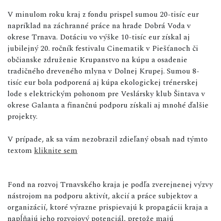
V minulom roku kraj z fondu prispel sumou 20-tisíc eur
napríklad na záchranné práce na hrade Dobrá Voda v
okrese Trnava. Dotáciu vo výške 10-tisíc eur získal aj
jubilejný 20. ročník festivalu Cinematik v Piešťanoch či
občianske združenie Krupanstvo na kúpu a osadenie
tradičného dreveného mlyna v Dolnej Krupej. Sumou 8-
tisíc eur bola podporená aj kúpa ekologickej trénerskej
lode s elektrickým pohonom pre Veslársky klub Šintava v
okrese Galanta a finančnú podporu získali aj mnohé ďalšie
projekty.
V prípade, ak sa vám nezobrazil zdieľaný obsah nad týmto
textom
kliknite sem
Fond na rozvoj Trnavského kraja je podľa zverejnenej výzvy
nástrojom na podporu aktivít, akcií a práce subjektov a
organizácií, ktoré výrazne prispievajú k propagácii kraja a
napĺňajú jeho rozvojový potenciál, pretože majú