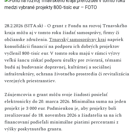
28.2.2026 (SITA.sk) - O grant z Fondu na rozvoj Trnavského
kraja môžu aj v tomto roku žiadať samosprávy, firmy či
občianske združenia.
Trnavský samosprávny kraj
napriek
konsolidácii financií na podporu ich dobrých projektov
vyčlenil 800-tisíc eur. V tomto roku majú v rámci výzvy
veľkú šancu získať podporu útulky pre zvieratá, témami
budú aj budovanie dopravnej, kultúrnej a sociálnej
infraštruktúry, ochrana životného prostredia či revitalizácia
verejných priestranstiev.
Záujemcovia o grant môžu svoje žiadosti posielať
elektronicky do 20. marca 2026. Minimálna suma na jeden
projekt je 3 000 eur. Podmienkou je, aby projekty boli
zrealizované do 18. novembra 2026 a žiadatelia sa na ich
financovaní podieľali minimálne piatimi percentami z
výšky poskytnutého grantu.