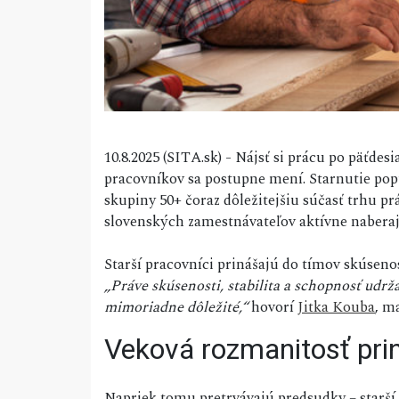
10.8.2025 (SITA.sk) - Nájsť si prácu po päťd
pracovníkov sa postupne mení. Starnutie pop
skupiny 50+ čoraz dôležitejšiu súčasť trhu p
slovenských zamestnávateľov aktívne naberaj
Starší pracovníci prinášajú do tímov skúsenos
„Práve skúsenosti, stabilita a schopnosť udrž
mimoriadne dôležité,“
hovorí
Jitka Kouba
, m
Veková rozmanitosť pri
Napriek tomu pretrvávajú predsudky – starší 