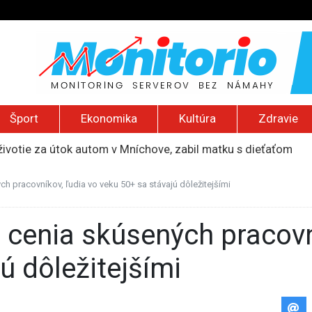
Šport
Ekonomika
Kultúra
Zdravie
ivotie za útok autom v Mníchove, zabil matku s dieťaťom
slankyňu v USA podozrivú z bezdôvodného obohatenia prepust
a Assi získa medzinárodné ocenenie za slobodu tlače
ch pracovníkov, ľudia vo veku 50+ sa stávajú dôležitejšími
i náboru do armády aj pre ďalších páchateľov trestných čino
 prevádzačským sieťam, cez Slovensko vozili migrantov na Zá
ú dôležitejšími