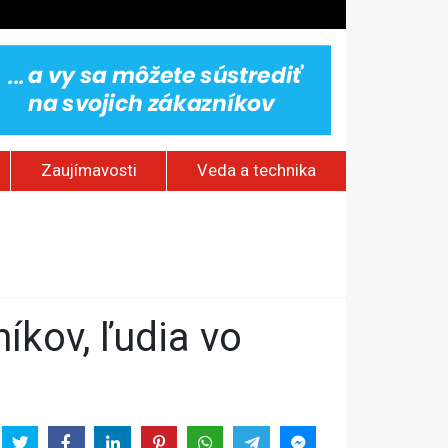
Zaujímavosti
Veda a technika
ili na kauciu
v
pad