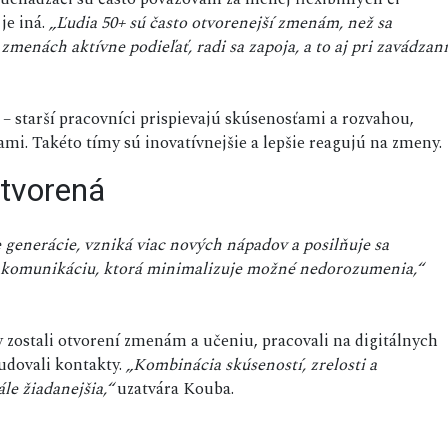
je iná.
„Ľudia 50+ sú často otvorenejší zmenám, než sa
menách aktívne podieľať, radi sa zapoja, a to aj pri zavádzaní
– starší pracovníci prispievajú skúsenosťami a rozvahou,
i. Takéto tímy sú inovatívnejšie a lepšie reagujú na zmeny.
tvorená
 generácie, vzniká viac nových nápadov a posilňuje sa
nú komunikáciu, ktorá minimalizuje možné nedorozumenia,“
 zostali otvorení zmenám a učeniu, pracovali na digitálnych
udovali kontakty.
„Kombinácia skúseností, zrelosti a
le žiadanejšia,“
uzatvára Kouba.