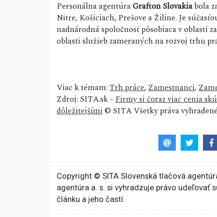
Personálna agentúra
Grafton Slovakia
bola za
Nitre, Košiciach, Prešove a Žiline. Je súčasť
nadnárodná spoločnosť pôsobiaca v oblasti z
oblasti služieb zameraných na rozvoj trhu pr
Viac k témam:
Trh práce
,
Zamestnanci
,
Zame
Zdroj: SITA.sk -
Firmy si čoraz viac cenia sk
dôležitejšími
© SITA Všetky práva vyhradené
Copyright © SITA Slovenská tlačová agentúra
agentúra a. s. si vyhradzuje právo udeľovať 
článku a jeho častí.