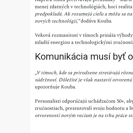
menej zdatných v technológiách, hoci realita 
predpokladá. Ak rozumejú cieľu a môžu sa na z
nových technológií,“
dodáva Kouba.
Veková rozmanitosť v tímoch prináša výhody 
mladší energiou a technologickými zručnosťam
Komunikácia musí byť o
„V tímoch, kde sa prirodzene stretávajú rôzne
súdržnosť. Dôležité je však nastaviť otvore
upozorňuje Kouba.
Personalisti odporúčajú uchádzačom 50+, aby
zručnostiach, prezentovali svoju hodnotu a b
otvorenosti novým veciam je na trhu práce stá