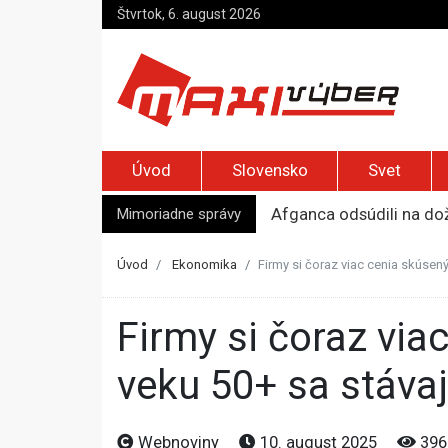
Štvrtok, 6. august 2026
Úvod
Slovensko
Svet
Mimoriadne správy
Afganca odsúdili na dož
Bývalú ukrajinskú veľvy
Novinárka AFP Christin
Úvod
Ekonomika
Firmy si čoraz viac cenia skúsený
Kremeľ rozšíril možnost
Europol zasiahol proti
Firmy si čoraz viac cenia skúsených pracovníkov, ľudia vo
veku 50+ sa stávaj
Webnoviny
10. august 2025
396