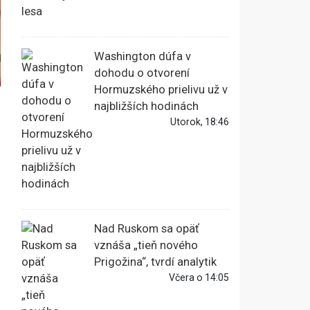
Washington dúfa v
dohodu o otvorení
Hormuzského prielivu už v
najbližších hodinách
Utorok, 18:46
Nad Ruskom sa opäť
vznáša „tieň nového
Prigožina“, tvrdí analytik
Včera o 14:05