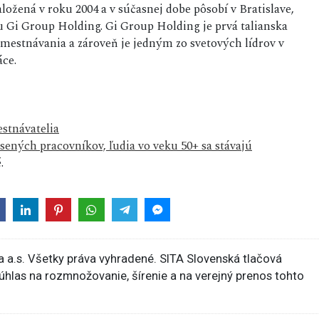
ložená v roku 2004 a v súčasnej dobe pôsobí v Bratislave,
ou Gi Group Holding. Gi Group Holding je prvá talianska
amestnávania a zároveň je jedným zo svetových lídrov v
áce.
stnávatelia
úsených pracovníkov, ľudia vo veku 50+ sa stávajú
.
 a.s. Všetky práva vyhradené. SITA Slovenská tlačová
súhlas na rozmnožovanie, šírenie a na verejný prenos tohto