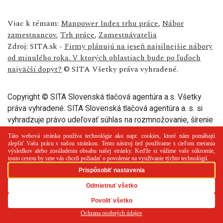
Viac k témam:
Manpower Index trhu práce
,
Nábor
zamestnancov
,
Trh práce
,
Zamestnávatelia
Zdroj: SITA.sk -
Firmy plánujú na jeseň najsilnejšie nábory
od minulého roka. V ktorých oblastiach bude po ľuďoch
najväčší dopyt?
© SITA Všetky práva vyhradené.
Copyright © SITA Slovenská tlačová agentúra a.s. Všetky
práva vyhradené. SITA Slovenská tlačová agentúra a. s. si
vyhradzuje právo udeľovať súhlas na rozmnožovanie, šírenie
a na verejný prenos tohto článku a jeho častí.
PR článok
Reklama
Spolupráca
Kontakt
Zásady
používania cookies
RSS