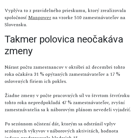
Vyplýva to z pravidelného prieskumu, ktorý zrealizovala
spoločnosť
Manpower
na vzorke 510 zamestnávateľov na
Slovensku.
Takmer polovica neočakáva
zmeny
Nárast počtu zamestnancov v októbri až decembri tohto
roka očakáva 31 % opýtaných zamestnávateľov a 17 %
oslovených firiem ich pokles.
Žiadne zmeny v počte pracovných síl vo štvrtom štvrťroku
tohto roka nepredpokladá 47 % zamestnávateľov, zvyšní
zamestnávatelia sa k náborovým plánom nevedeli vyjadriť.
Po sezónnom očistení dát, ktorým sa odstránil vplyv
sezónnych výkyvov v náborových aktivitách, hodnota
indexu predstavovala kladných 15.