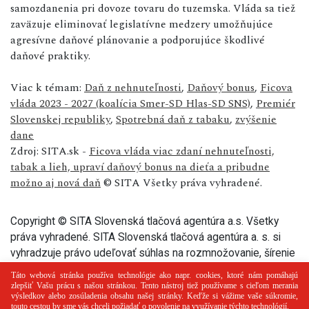
samozdanenia pri dovoze tovaru do tuzemska. Vláda sa tiež
zaväzuje eliminovať legislatívne medzery umožňujúce
agresívne daňové plánovanie a podporujúce škodlivé
daňové praktiky.
Viac k témam:
Daň z nehnuteľnosti
,
Daňový bonus
,
Ficova
vláda 2023 - 2027 (koalícia Smer-SD Hlas-SD SNS)
,
Premiér
Slovenskej republiky
,
Spotrebná daň z tabaku
,
zvýšenie
dane
Zdroj: SITA.sk -
Ficova vláda viac zdaní nehnuteľnosti,
tabak a lieh, upraví daňový bonus na dieťa a pribudne
možno aj nová daň
© SITA Všetky práva vyhradené.
Copyright © SITA Slovenská tlačová agentúra a.s. Všetky
práva vyhradené. SITA Slovenská tlačová agentúra a. s. si
vyhradzuje právo udeľovať súhlas na rozmnožovanie, šírenie
a na verejný prenos tohto článku a jeho častí.