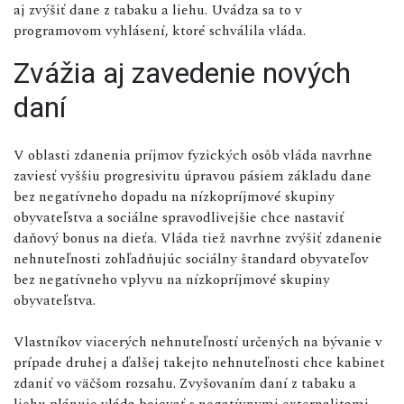
aj zvýšiť dane z tabaku a liehu. Uvádza sa to v
programovom vyhlásení, ktoré schválila vláda.
Zvážia aj zavedenie nových
daní
V oblasti zdanenia príjmov fyzických osôb vláda navrhne
zaviesť vyššiu progresivitu úpravou pásiem základu dane
bez negatívneho dopadu na nízkopríjmové skupiny
obyvateľstva a sociálne spravodlivejšie chce nastaviť
daňový bonus na dieťa. Vláda tiež navrhne zvýšiť zdanenie
nehnuteľnosti zohľadňujúc sociálny štandard obyvateľov
bez negatívneho vplyvu na nízkopríjmové skupiny
obyvateľstva.
Vlastníkov viacerých nehnuteľností určených na bývanie v
prípade druhej a ďalšej takejto nehnuteľnosti chce kabinet
zdaniť vo väčšom rozsahu. Zvyšovaním daní z tabaku a
liehu plánuje vláda bojovať s negatívnymi externalitami.