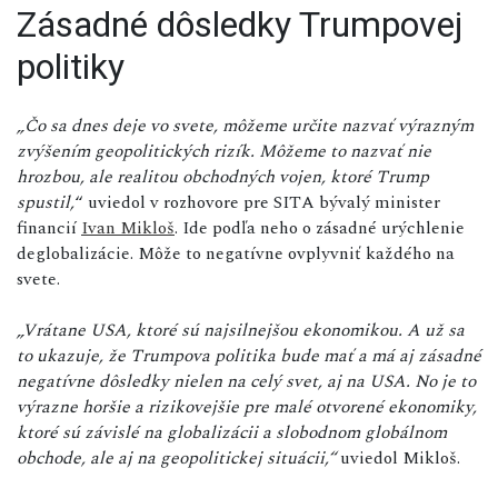
Zásadné dôsledky Trumpovej
politiky
„Čo sa dnes deje vo svete, môžeme určite nazvať výrazným
zvýšením geopolitických rizík. Môžeme to nazvať nie
hrozbou, ale realitou obchodných vojen, ktoré Trump
spustil,
“ uviedol v rozhovore pre SITA bývalý minister
financií
Ivan Mikloš
. Ide podľa neho o zásadné urýchlenie
deglobalizácie. Môže to negatívne ovplyvniť každého na
svete.
„Vrátane USA, ktoré sú najsilnejšou ekonomikou. A už sa
to ukazuje, že Trumpova politika bude mať a má aj zásadné
negatívne dôsledky nielen na celý svet, aj na USA. No je to
výrazne horšie a rizikovejšie pre malé otvorené ekonomiky,
ktoré sú závislé na globalizácii a slobodnom globálnom
obchode, ale aj na geopolitickej situácii,“
uviedol Mikloš.