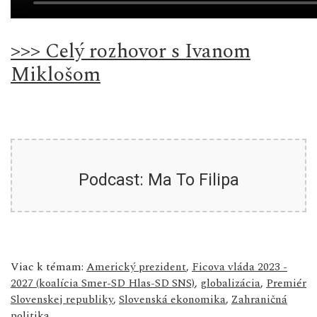
>>> Celý rozhovor s Ivanom
Miklošom
Podcast: Ma To Filipa
Viac k témam:
Americký prezident
,
Ficova vláda 2023 -
2027 (koalícia Smer-SD Hlas-SD SNS)
,
globalizácia
,
Premiér
Slovenskej republiky
,
Slovenská ekonomika
,
Zahraničná
politika