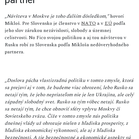
„Návšteva v Moskve je toho ďalším dôsledkom,“
hovorí
Mikloš. Pre Slovensko je členstvo v
NATO
a v
EÚ
podľa
jeho slov zárukou nezávislosti, slobody a územnej
celistvosti. No Fico svojou politikou a aj tou návštevou v
Rusku robí zo Slovenska podľa Mikloša nedôveryhodného
partnera.
„Doslova pácha vlastizradnú politiku v tomto zmysle, ktorá
sa prejaví aj v tom, že budeme viac ohrození, lebo Rusko sa
netají tým, že jeho nepriateľom nie je len Ukrajina, ale celý
západný slobodný svet. Rusko sa tým vôbec netají. Rusko
sa netají tým, že chce obnoviť sféry vplyvu Moskvy či
Sovietskeho zväzu. Čiže v tomto zmysle nás politika
dnešnej vlády už ohrozuje nielen z hľadiska prosperity, z
hľadiska ekonomickej výkonnosti, ale aj z hľadiska
bezpečnosti. A tie bezpečnostné a ekonomické aspekty sú