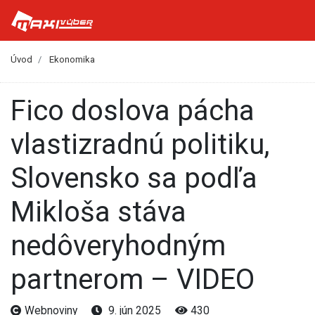
Úvod
Ekonomika
Fico doslova pácha
vlastizradnú politiku,
Slovensko sa podľa
Mikloša stáva
nedôveryhodným
partnerom – VIDEO
Webnoviny
9. jún 2025
430