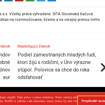
 a.s. Všetky práva vyhradené. SITA Slovenská tlačová
súhlas na rozmnožovanie, šírenie a na verejný prenos tohto
článok
Nasledujúci článok
ondov
Podiel zamestnaných mladých ľudí,
rebné
ktorí žijú s rodičmi, v Únii výrazne
iónov
stúpol. Polovica sa chce do roka
eur
odsťahovať
PR článok
Reklama
Spolupráca
Kontakt
Zása