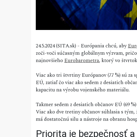
24.5.2024 (SITA.sk) - Európania chcú, aby
Eur
zoči-voči súčasným globálnym výzvam, pričom
najnovšieho
Eurobarometra
, ktorý vo štvrto
Viac ako tri štvrtiny Európanov (77 %) sú za
EÚ, zatiaľ čo viac ako sedem z desiatich obča
kapacitu na výrobu vojenského materiálu.
Takmer sedem z desiatich občanov EÚ (69 %) 
Viac ako dve tretiny občanov súhlasia s tým,
má dostatočnú silu a nástroje na obranu hos
Priorita je bezpečnosť a