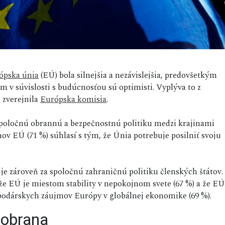
ópska únia
(EÚ) bola silnejšia a nezávislejšia, predovšetkým
 v súvislosti s budúcnosťou sú optimisti. Vyplýva to z
k zverejnila
Európska komisia
.
 spoločnú obrannú a bezpečnostnú politiku medzi krajinami
nov EÚ (71 %) súhlasí s tým, že Únia potrebuje posilniť svoju
je zároveň za spoločnú zahraničnú politiku členských štátov.
 že EÚ je miestom stability v nepokojnom svete (67 %) a že EÚ
podárskych záujmov Európy v globálnej ekonomike (69 %).
 obrana