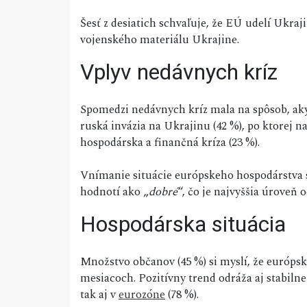
Šesť z desiatich schvaľuje, že EÚ udelí Ukraj
vojenského materiálu Ukrajine.
Vplyv nedávnych kríz
Spomedzi nedávnych kríz mala na spôsob, ak
ruská invázia na Ukrajinu (42 %), po ktorej 
hospodárska a finančná kríza (23 %).
Vnímanie situácie európskeho hospodárstva s
hodnotí ako „
dobré
“, čo je najvyššia úroveň 
Hospodárska situácia
Množstvo občanov (45 %) si myslí, že európsk
mesiacoch. Pozitívny trend odráža aj stabilne
tak aj v
eurozóne
(78 %).