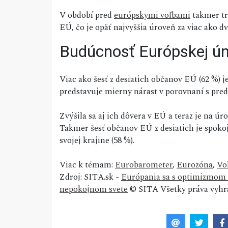
V období pred
európskymi voľbami
takmer tri
EÚ, čo je opäť najvyššia úroveň za viac ako dv
Budúcnosť Európskej ún
Viac ako šesť z desiatich občanov EÚ (62 %) j
predstavuje mierny nárast v porovnaní s pre
Zvýšila sa aj ich dôvera v EÚ a teraz je na ú
Takmer šesť občanov EÚ z desiatich je spoko
svojej krajine (58 %).
Viac k témam:
Eurobarometer
,
Eurozóna
,
Vo
Zdroj: SITA.sk -
Európania sa s optimizmom d
nepokojnom svete
© SITA Všetky práva vyhr