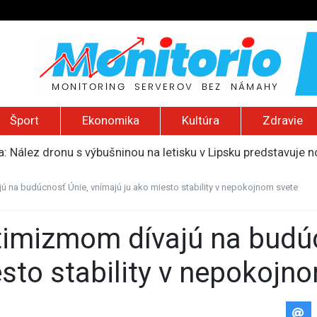
Šport
Ekonomika
Kultúra
Zdravie
: Nález dronu s výbušninou na letisku v Lipsku predstavuje 
 2026): Nízka hladina Dunaja, Trumpov nový helipad, zničený 
tali štyria zranení, polícia zadržala 44-ročnú ženu pravdep
ú na budúcnosť Únie, vnímajú ju ako miesto stability v nepokojnom svete
mohol poberať jeho dôchodok
, že medzi migrantmi v Ceute identifikovali podozrivých džih
sto stability v nepokojn