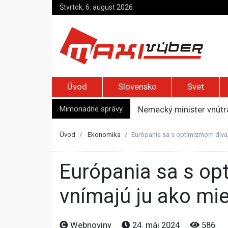
Štvrtok, 6. august 2026
Úvod
Slovensko
Svet
Mimoriadne správy
Nemecký minister vnútra
Top foto dňa (5. august
Po útoku nožnicami zos
Úvod
Ekonomika
Európania sa s optimizmom dívaj
Syn zmrazil otca, aby 
Španielske médiá tvrdia
Európania sa s optimizmom dívajú na budúcnosť Únie,
vnímajú ju ako mie
Webnoviny
24. máj 2024
586