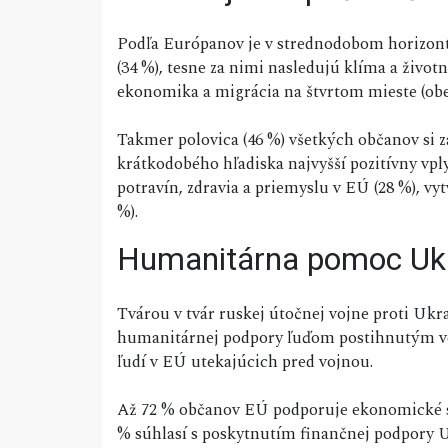
Podľa Európanov je v strednodobom horizont
(34 %), tesne za nimi nasledujú klíma a životn
ekonomika a migrácia na štvrtom mieste (obe
Takmer polovica (46 %) všetkých občanov si z
krátkodobého hľadiska najvyšší pozitívny vpl
potravín, zdravia a priemyslu v EÚ (28 %), vyt
%).
Humanitárna pomoc Ukr
Tvárou v tvár ruskej útočnej vojne proti Ukra
humanitárnej podpory ľuďom postihnutým vojn
ľudí v EÚ utekajúcich pred vojnou.
Až 72 % občanov EÚ podporuje ekonomické sa
% súhlasí s poskytnutím finančnej podpory U