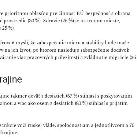
e prioritnou oblasťou pre činnosť EÚ bezpečnosť a obrana
é prostredie (30 %). Zdravie (26 %) je na treťom mieste,
 25 %).
ároveň myslí, že zabezpečenie mieru a stability bude mať z
yv na ich život, po ktorom nasleduje zabezpečenie dodávok
váranie viac pracovných príležitostí a zvládnutie migrácie (26
ajine
jine takmer deväť z desiatich (87 %) súhlasí s poskytovaním
ou a viac ako osem z desiatich (83 %) súhlasí s prijatím
nkcie voči ruskej vláde, spoločnostiam a jednotlivcom a 70
krajine.