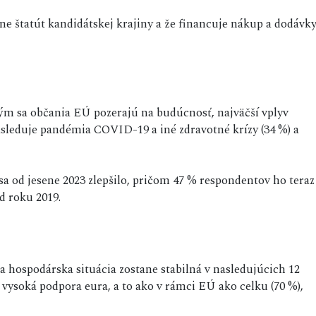
ine štatút kandidátskej krajiny a že financuje nákup a dodávk
ým sa občania EÚ pozerajú na budúcnosť, najväčší vplyv
nasleduje pandémia COVID-19 a iné zdravotné krízy (34 %) a
a od jesene 2023 zlepšilo, pričom 47 % respondentov ho teraz
od roku 2019.
a hospodárska situácia zostane stabilná v nasledujúcich 12
 vysoká podpora eura, a to ako v rámci EÚ ako celku (70 %),