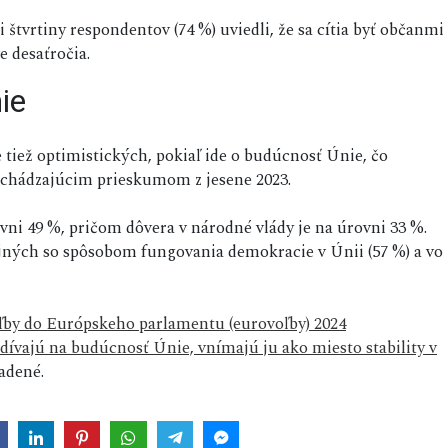
 štvrtiny respondentov (74 %) uviedli, že sa cítia byť občanmi
e desaťročia.
ie
e tiež optimistických, pokiaľ ide o budúcnosť Únie, čo
dchádzajúcim prieskumom z jesene 2023.
rovni 49 %, pričom dôvera v národné vlády je na úrovni 33 %.
jných so spôsobom fungovania demokracie v Únii (57 %) a vo
ľby do Európskeho parlamentu (eurovoľby) 2024
ívajú na budúcnosť Únie, vnímajú ju ako miesto stability v
adené.