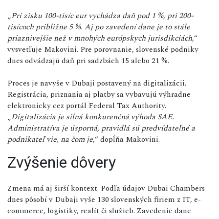
„
Pri zisku 100-tisíc eur vychádza daň pod 1 %, pri 200-
tisícoch približne 5 %. Aj po zavedení dane je to stále
priaznivejšie než v mnohých európskych jurisdikciách
,“
vysvetľuje Makovini. Pre porovnanie, slovenské podniky
dnes odvádzajú daň pri sadzbách 15 alebo 21 %.
Proces je navyše v Dubaji postavený na digitalizácii.
Registrácia, priznania aj platby sa vybavujú výhradne
elektronicky cez portál Federal Tax Authority.
„
Digitalizácia je silná konkurenčná výhoda SAE.
Administratíva je úsporná, pravidlá sú predvídateľné a
podnikateľ vie, na čom je
,“ dopĺňa Makovini.
Zvýšenie dôvery
Zmena má aj širší kontext. Podľa údajov Dubai Chambers
dnes pôsobí v Dubaji vyše 130 slovenských firiem z IT, e-
commerce, logistiky, realít či služieb. Zavedenie dane