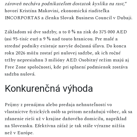
zároveň necháva podnikateľom dostatok kyslíka na rast
,“
hovorí Kristína Makovini, ekonomická riaditeľka
INCORPORTAS a členka Slovak Business Council v Dubaji.
Základom sú dve sadzby, a to 0 % na zisk do 375 000 AED
(asi 95-tisíc eur) a 9 % nad touto hranicou. Pre malé a
stredné podniky existuje navyše dočasná úľava. Do konca
roku 2026 môžu zostať pri nulovej sadzbe, ak ich ročné
tržby nepresiahnu 3 milióny AED. Osobitný režim majú aj
Free Zone spoločnosti, kde pri splnení podmienok zostáva
sadzba nulová.
Konkurenčná výhoda
Príjmy z prenájmu alebo predaja nehnuteľností vo
vlastníctve fyzických osôb sa pritom nezdaňujú vôbec, ak sa
zdanenie rieši už v krajine daňového domicilu, napríklad
na Slovensku. Efektívna záťaž je tak stále výrazne nižšia
než v Európe.