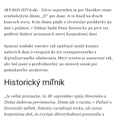
18.9.2025 (SITA.sk) - Záver septembra sa pre Slovákov stane
symbolickým dňom „D“ pre dane. A to hneď na dvoch
koncoch sveta. Kým doma pôjde o štvrťročné preddavky na
daň z príjmov, v Dubaji budú firmy historicky po prvý raz
podávať daňové priznania k novej korporátnej dani.
Spojené arabské emiráty tak opúšťajú imidž krajiny
nulových daní a vstupujú do éry transparentného a
digitalizovaného zdaňovania. Nový systém je nastavený tak,
aby bol jasný a predvídateľný, no zároveň zostal pre
podnikateľov atraktívny.
Historický míľnik
„
Je veľmi príznačné, že 30. september spája Slovensko a
Dubaj daňovou povinnosťou. Doma ide o rutinu, v Dubaji o
historický míľnik. Emiráty zavádzajú nízku, ale jasnú
korporátnu daň, čo zvyšuje dôveryhodnosť prostredia a