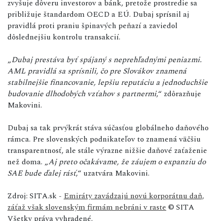
zvyšuje dôveru investorov a bánk, pretože prostredie sa
približuje štandardom OECD a EÚ. Dubaj sprísnil aj
pravidlá proti praniu špinavých peňazí a zaviedol
dôslednejšiu kontrolu transakcií.
„
Dubaj prestáva byť spájaný s neprehľadnými peniazmi.
AML pravidlá sa sprísnili, čo pre Slovákov znamená
stabilnejšie financovanie, lepšiu reputáciu a jednoduchšie
budovanie dlhodobých vzťahov s partnermi
,“ zdôrazňuje
Makovini.
Dubaj sa tak prvýkrát stáva súčasťou globálneho daňového
rámca. Pre slovenských podnikateľov to znamená väčšiu
transparentnosť, ale stále výrazne nižšie daňové zaťaženie
než doma. „
Aj preto očakávame, že záujem o expanziu do
SAE bude ďalej rásť
,“ uzatvára Makovini.
Zdroj: SITA.sk -
Emiráty zavádzajú novú korporátnu daň,
záťaž však slovenským firmám nebráni v raste
© SITA
Všetky práva vyhradené.