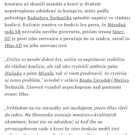
ktorému už skončil mandát a ktorý je dvakrát
neprávoplatne odsúdený za korupciu, môže podľa
politológa
Radoslava Štefančíka
spôsobiť napätie vo vládnej
koalícii. Kažimír zostáva vo funkcii len preto, že
Národná
rada SR
nezvolila nového guvernéra, pričom strana
Smer-
SD
je proti jeho zotrvaniu a považuje ho za zradcu, zatiaľ čo
Hlas-SD
na jeho zotrvaní trvá.
„Určite to nerobí dobrú krv, určite to neprinesie stabilitu
do vládnej koalície, ale tak ako vyriešili ambície pána
Huliaka
a pána
Migaľa
, tak si viem predstaviť, že vyriešia
aj tento problém,"
uviedol v relácii
Braňo Závodský Naživo
Štefančík. Zároveň vyjadril nepochopenie nad postojom
strany Hlas.
„Vzhľadom na tie rozsudky ani nechápem, prečo Hlas tlačí
do tohto. Na Slovensku existuje množstvo kvalitných
ekonómov, ktorí nie sú odsúdení, aj keď iba na
prvostupňovom súde a ktorí by túto funkciu mohli tiež