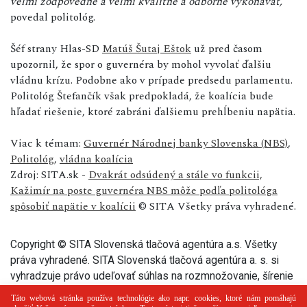
veľmi zodpovedne a veľmi kvalitne a odborne vykonávať,"
povedal politológ.
Šéf strany Hlas-SD
Matúš Šutaj Eštok
už pred časom
upozornil, že spor o guvernéra by mohol vyvolať ďalšiu
vládnu krízu. Podobne ako v prípade predsedu parlamentu.
Politológ Štefančík však predpokladá, že koalícia bude
hľadať riešenie, ktoré zabráni ďalšiemu prehĺbeniu napätia.
Viac k témam:
Guvernér Národnej banky Slovenska (NBS)
,
Politológ
,
vládna koalícia
Zdroj: SITA.sk -
Dvakrát odsúdený a stále vo funkcii,
Kažimír na poste guvernéra NBS môže podľa politológa
spôsobiť napätie v koalícii
© SITA Všetky práva vyhradené.
Copyright © SITA Slovenská tlačová agentúra a.s. Všetky
práva vyhradené. SITA Slovenská tlačová agentúra a. s. si
vyhradzuje právo udeľovať súhlas na rozmnožovanie, šírenie
a na verejný prenos tohto článku a jeho častí.