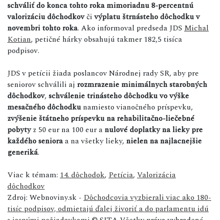
schváliť do konca tohto roka mimoriadnu 8-percentnú
valorizáciu dôchodkov
či
výplatu štrnásteho dôchodku v
novembri tohto roka
. Ako informoval predseda JDS
Michal
Kotian
, petičné hárky obsahujú takmer 182,5 tisíca
podpisov.
JDS v petícii žiada poslancov Národnej rady SR, aby pre
seniorov schválili aj
rozmrazenie minimálnych starobných
dôchodkov
,
schválenie trinásteho dôchodku vo výške
mesačného dôchodku
namiesto vianočného príspevku,
zvýšenie štátneho príspevku na rehabilitačno-liečebné
pobyty
z 50 eur na 100 eur a
nulové doplatky na lieky pre
každého seniora
a na všetky lieky,
nielen na najlacnejšie
generiká
.
Viac k témam:
14. dôchodok
,
Petícia
,
Valorizácia
dôchodkov
Zdroj: Webnoviny.sk -
Dôchodcovia vyzbierali viac ako 180-
tisíc podpisov, odmietajú ďalej živoriť a do parlamentu idú
s jasnými požiadavkami
© SITA Všetky práva vyhradené.