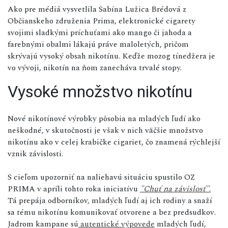
Ako pre médiá vysvetlila Sabína Lužica Brédová z
Občianskeho združenia Prima, elektronické cigarety
svojimi sladkými príchuťami ako mango či jahoda a
farebnými obalmi lákajú práve maloletých, pričom
skrývajú vysoký obsah nikotínu. Keďže mozog tínedžera je
vo vývoji, nikotín na ňom zanecháva trvalé stopy.
Vysoké množstvo nikotínu
Nové nikotínové výrobky pôsobia na mladých ľudí ako
neškodné, v skutočnosti je však v nich väčšie množstvo
nikotínu ako v celej krabičke cigariet, čo znamená rýchlejší
vznik závislosti.
S cieľom upozorniť na naliehavú situáciu spustilo OZ
PRIMA v apríli tohto roka iniciatívu
"Chuť na závislosť"
.
Tá prepája odborníkov, mladých ľudí aj ich rodiny a snaží
sa tému nikotínu komunikovať otvorene a bez predsudkov.
Jadrom kampane sú
autentické výpovede
mladých ľudí,