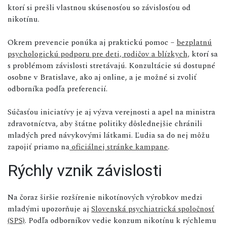
ktorí si prešli vlastnou skúsenosťou so závislosťou od
nikotínu.
Okrem prevencie ponúka aj praktickú pomoc –
bezplatnú
psychologickú podporu pre deti, rodičov a blízkych,
ktorí sa
s problémom závislosti stretávajú. Konzultácie sú dostupné
osobne v Bratislave, ako aj online, a je možné si zvoliť
odborníka podľa preferencií.
Súčasťou iniciatívy je aj výzva verejnosti a apel na ministra
zdravotníctva, aby štátne politiky dôslednejšie chránili
mladých pred návykovými látkami. Ľudia sa do nej môžu
zapojiť priamo na
oficiálnej stránke kampane
.
Rýchly vznik závislosti
Na čoraz širšie rozšírenie nikotínových výrobkov medzi
mladými upozorňuje aj
Slovenská psychiatrická spoločnosť
(SPS)
. Podľa odborníkov vedie konzum nikotínu k rýchlemu