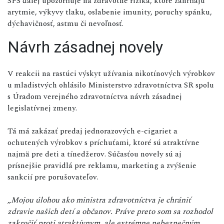
SPS ďalej upozorňuje na zdravotné riziká, ktoré zahŕňajú
arytmie, výkyvy tlaku, oslabenie imunity, poruchy spánku,
dýchavičnosť, astmu či nevoľnosť.
Návrh zásadnej novely
V reakcii na rastúci výskyt užívania nikotínových výrobkov
u mladistvých ohlásilo Ministerstvo zdravotníctva SR spolu
s Úradom verejného zdravotníctva návrh zásadnej
legislatívnej zmeny.
Tá má zakázať predaj jednorazových e-cigariet a
ochutených výrobkov s príchuťami, ktoré sú atraktívne
najmä pre deti a tínedžerov. Súčasťou novely sú aj
prísnejšie pravidlá pre reklamu, marketing a zvýšenie
sankcií pre porušovateľov.
„Mojou úlohou ako ministra zdravotníctva je chrániť
zdravie našich detí a občanov. Práve preto som sa rozhodol
zakročiť proti atraktívnym, ale extrémne nebezpečným