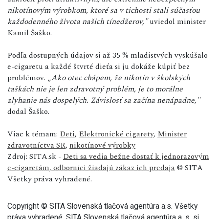
nikotínovým výrobkom, ktoré sa v tichosti stali súčasťou
každodenného života našich tínedžerov,"
uviedol minister
Kamil Šaško.
Podľa dostupných údajov si až 35 % mladistvých vyskúšalo
e-cigaretu a každé štvrté dieťa si ju dokáže kúpiť bez
problémov. „
Ako otec chápem, že nikotín v školských
taškách nie je len zdravotný problém, je to morálne
zlyhanie nás dospelých. Závislosť sa začína nenápadne,"
dodal Šaško.
Viac k témam:
Deti
,
Elektronické cigarety
,
Minister
zdravotníctva SR
,
nikotínové výrobky
Zdroj: SITA.sk -
Deti sa vedia bežne dostať k jednorazovým
e-cigaretám, odborníci žiadajú zákaz ich predaja
© SITA
Všetky práva vyhradené.
Copyright © SITA Slovenská tlačová agentúra a.s. Všetky
práva vyhradené. SITA Slovenská tlačová agentúra a. s. si