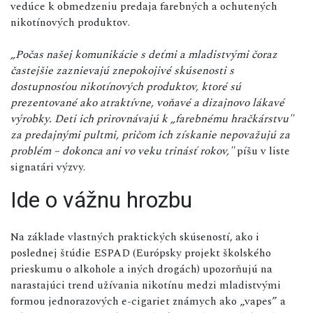
vedúce k obmedzeniu predaja farebných a ochutených
nikotínových produktov.
„Počas našej komunikácie s deťmi a mladistvými čoraz
častejšie zaznievajú znepokojivé skúsenosti s
dostupnosťou nikotínových produktov, ktoré sú
prezentované ako atraktívne, voňavé a dizajnovo lákavé
výrobky. Deti ich prirovnávajú k „farebnému hračkárstvu"
za predajnými pultmi, pričom ich získanie nepovažujú za
problém – dokonca ani vo veku trinásť rokov,"
píšu v liste
signatári výzvy.
Ide o vážnu hrozbu
Na základe vlastných praktických skúseností, ako i
poslednej štúdie ESPAD (Európsky projekt školského
prieskumu o alkohole a iných drogách) upozorňujú na
narastajúci trend užívania nikotínu medzi mladistvými
formou jednorazových e-cigariet známych ako „vapes” a