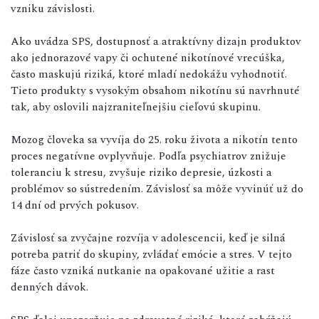
vzniku závislosti.
Ako uvádza SPS, dostupnosť a atraktívny dizajn produktov
ako jednorazové vapy či ochutené nikotínové vrecúška,
často maskujú riziká, ktoré mladí nedokážu vyhodnotiť.
Tieto produkty s vysokým obsahom nikotínu sú navrhnuté
tak, aby oslovili najzraniteľnejšiu cieľovú skupinu.
Mozog človeka sa vyvíja do 25. roku života a nikotín tento
proces negatívne ovplyvňuje. Podľa psychiatrov znižuje
toleranciu k stresu, zvyšuje riziko depresie, úzkosti a
problémov so sústredením. Závislosť sa môže vyvinúť už do
14 dní od prvých pokusov.
Závislosť sa zvyčajne rozvíja v adolescencii, keď je silná
potreba patriť do skupiny, zvládať emócie a stres. V tejto
fáze často vzniká nutkanie na opakované užitie a rast
denných dávok.