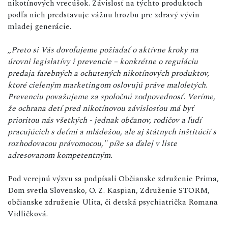
nikotínových vrecúšok. Závislosť na týchto produktoch
podľa nich predstavuje vážnu hrozbu pre zdravý vývin
mladej generácie.
„Preto si Vás dovoľujeme požiadať o aktívne kroky na
úrovni legislatívy i prevencie – konkrétne o reguláciu
predaja farebných a ochutených nikotínových produktov,
ktoré cieleným marketingom oslovujú práve maloletých.
Prevenciu považujeme za spoločnú zodpovednosť. Veríme,
že ochrana detí pred nikotínovou závislosťou má byť
prioritou nás všetkých - jednak občanov, rodičov a ľudí
pracujúcich s deťmi a mládežou, ale aj štátnych inštitúcií s
rozhodovacou právomocou," píše sa ďalej v liste
adresovanom kompetentným.
Pod verejnú výzvu sa podpísali Občianske združenie Prima,
Dom svetla Slovensko, O. Z. Kaspian, Združenie STORM,
občianske združenie Ulita, či detská psychiatrička Romana
Vidličková.