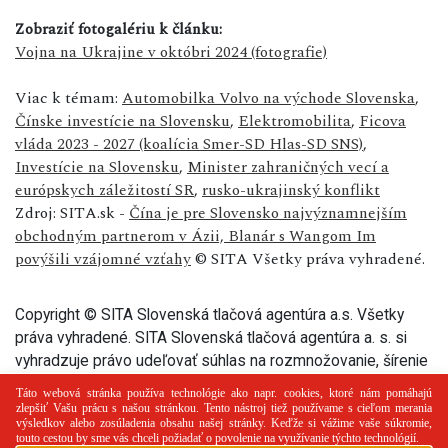
Zobraziť fotogalériu k článku:
Vojna na Ukrajine v októbri 2024 (fotografie)
Viac k témam:
Automobilka Volvo na východe Slovenska
,
Čínske investície na Slovensku
,
Elektromobilita
,
Ficova
vláda 2023 - 2027 (koalícia Smer-SD Hlas-SD SNS)
,
Investície na Slovensku
,
Minister zahraničných vecí a
európskych záležitostí SR
,
rusko-ukrajinský konflikt
Zdroj: SITA.sk -
Čína je pre Slovensko najvýznamnejším
obchodným partnerom v Ázii, Blanár s Wangom Im
povýšili vzájomné vzťahy
© SITA Všetky práva vyhradené.
Copyright © SITA Slovenská tlačová agentúra a.s. Všetky
práva vyhradené. SITA Slovenská tlačová agentúra a. s. si
vyhradzuje právo udeľovať súhlas na rozmnožovanie, šírenie
a na verejný prenos tohto článku a jeho častí.