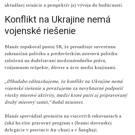
aktuálnej situácie a perspektív jej vývoja do budúcnosti.
Konflikt na Ukrajine nemá
vojenské riešenie
Blanár zopakoval postoj SR, že presadzuje suverénnu
zahraničnú politiku a predovšetkým mierovú politiku
založenú na dodržiavaní medzinárodného práva,
vzájomnom rešpekte, dôvere a úcte medzi krajinami.
„Dlhodobo zdôrazňujeme, že konflikt na Ukrajine nemá
vojenské riešenie a považujeme za nevyhnutné podporiť
všetky mierové aktivity, medzi ktoré patrí aj pripravovaný
druhý mierový samit,“
dodal minister.
Blanár sprevádzal premiéra na viacerých rokovaniach a
čaká ho ešte pracovný program s členmi slovenskej
delegácie v provincii An-chuej a v Šanghaji.