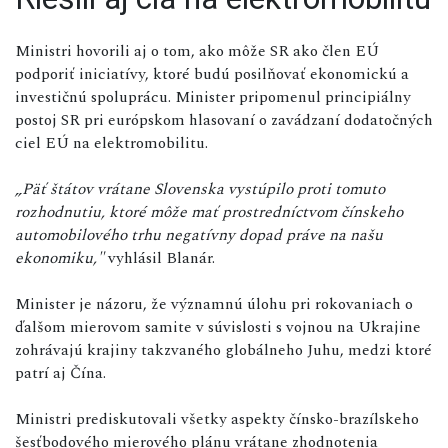
Ministri hovorili aj o tom, ako môže SR ako člen EÚ
podporiť iniciatívy, ktoré budú posilňovať ekonomickú a
investičnú spoluprácu. Minister pripomenul principiálny
postoj SR pri európskom hlasovaní o zavádzaní dodatočných
ciel EÚ na elektromobilitu.
„Päť štátov vrátane Slovenska vystúpilo proti tomuto
rozhodnutiu, ktoré môže mať prostredníctvom čínskeho
automobilového trhu negatívny dopad práve na našu
ekonomiku,"
vyhlásil Blanár.
Minister je názoru, že významnú úlohu pri rokovaniach o
ďalšom mierovom samite v súvislosti s vojnou na Ukrajine
zohrávajú krajiny takzvaného globálneho Juhu, medzi ktoré
patrí aj Čína.
Ministri prediskutovali všetky aspekty čínsko-brazílskeho
šesťbodového mierového plánu vrátane zhodnotenia