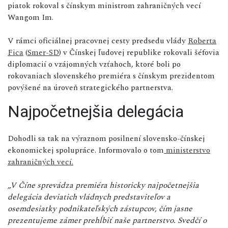
piatok rokoval s čínskym ministrom zahraničných vecí
Wangom Im.
V rámci oficiálnej pracovnej cesty predsedu vlády
Roberta
Fica
(
Smer-SD
) v Čínskej ľudovej republike rokovali šéfovia
diplomacií o vzájomných vzťahoch, ktoré boli po
rokovaniach slovenského premiéra s čínskym prezidentom
povýšené na úroveň strategického partnerstva.
Najpočetnejšia delegácia
Dohodli sa tak na výraznom posilnení slovensko-čínskej
ekonomickej spolupráce. Informovalo o tom
ministerstvo
zahraničných vecí.
„V Číne sprevádza premiéra historicky najpočetnejšia
delegácia deviatich vládnych predstaviteľov a
osemdesiatky podnikateľských zástupcov, čím jasne
prezentujeme zámer prehĺbiť naše partnerstvo. Svedčí o