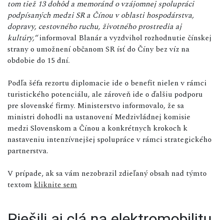
tom tiež 13 dohôd a memoránd o vzájomnej spolupráci
podpísaných medzi SR a Čínou v oblasti hospodárstva,
dopravy, cestovného ruchu, životného prostredia aj
kultúry,“
informoval Blanár a vyzdvihol rozhodnutie čínskej
strany o umožnení občanom SR ísť do Číny bez víz na
obdobie do 15 dní.
Podľa šéfa rezortu diplomacie ide o benefit nielen v rámci
turistického potenciálu, ale zároveň ide o ďalšiu podporu
pre slovenské firmy. Ministerstvo informovalo, že sa
ministri dohodli na ustanovení Medzivládnej komisie
medzi Slovenskom a Čínou a konkrétnych krokoch k
nastaveniu intenzívnejšej spolupráce v rámci strategického
partnerstva.
V prípade, ak sa vám nezobrazil zdieľaný obsah nad týmto
textom
kliknite sem
Riešili aj clá na elektromobilitu