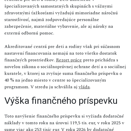
špecializovaných samostatných skupinách s vážnymi
zdravotnými ťažkosťami vyžadujú mimoriadne náročnú
starostlivosť, najmä zodpovedajúce personálne
zabezpečenie, materiálne vybavenie, ale aj nároky na
externú odbornú pomoc.
Akreditované centrá pre deti a rodiny však pri súčasnom
nastavení financovania nemajú na toto všetko dostatok
finančných prostriedkov.
Rezort práce
preto prichádza s
novelou zákona o sociálnoprávnej ochrane detí a o sociálnej
kuratele, v ktorej sa zvyšuje suma finančného príspevku o
40 % na jedno miesto v centre so špecializovaným
programom. V stredu ju schválila aj
vláda
.
Výška finančného príspevku
Toto navýšenie finančného príspevku si vyžiada dodatočné
náklady v tomto roku na úrovni 119,5 tis. eur, v roku 2025 v
sume viac ako 253 tisíc eur. V roku 2026 by dodatočné