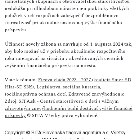
samostatných skupinách s ošetrovateľskou starostlivosťou
nedokážu pri dlhodobom náraste cien prakticky všetkých
položiek v ich rozpočtoch zabezpečiť bezproblémovo
starostlivosť pri aktuálne nastavenej výške finančného
príspevku.
Účinnosť novely zákona sa navrhuje od 1. augusta 2024 tak,
aby bolo možné už v priebehu aktuálneho rozpočtového
roka zareagovať na situáciu v akreditovaných centrách
zvýšením finančného príspevku na miesto.
Viac k témam:
Ficova vláda 2023 - 2027 (koalícia Smer-SD
Hlas-SD SNS)
,
Legislatíva
,
sociálna kuratela
,
sociálnoprávna ochrana detí
,
Zdravotné znevýhodnenie
Zdroj: SITA.sk -
Centrá starostlivosti o deti s vážnym
zdravotným znevýhodnením budú dostávať vyššie finančné
príspevky
© SITA Všetky práva vyhradené.
Copyright © SITA Slovenská tlačová agentúra a.s. Všetky