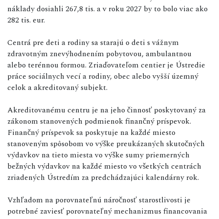
náklady dosiahli 267,8 tis. a v roku 2027 by to bolo viac ako
282 tis. eur.
Centrá pre deti a rodiny sa starajú o deti s vážnym
zdravotným znevýhodnením pobytovou, ambulantnou
alebo terénnou formou. Zriaďovateľom centier je Ústredie
práce sociálnych vecí a rodiny, obec alebo vyšší územný
celok a akreditovaný subjekt.
Akreditovanému centru je na jeho činnosť poskytovaný za
zákonom stanovených podmienok finančný príspevok.
Finančný príspevok sa poskytuje na každé miesto
stanoveným spôsobom vo výške preukázaných skutočných
výdavkov na tieto miesta vo výške sumy priemerných
bežných výdavkov na každé miesto vo všetkých centrách
zriadených Ústredím za predchádzajúci kalendárny rok.
Vzhľadom na porovnateľnú náročnosť starostlivosti je
potrebné zaviesť porovnateľný mechanizmus financovania