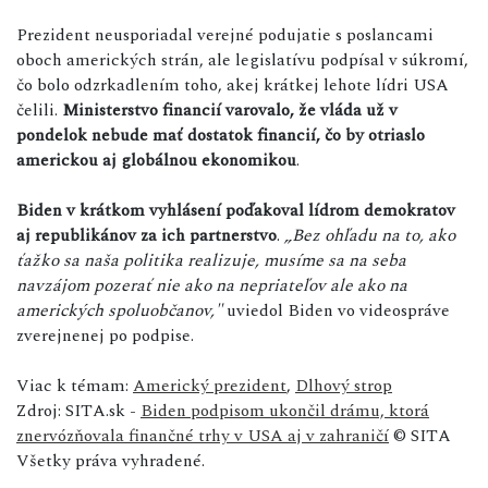
Prezident neusporiadal verejné podujatie s poslancami
oboch amerických strán, ale legislatívu podpísal v súkromí,
čo bolo odzrkadlením toho, akej krátkej lehote lídri USA
čelili.
Ministerstvo financií varovalo, že vláda už v
pondelok nebude mať dostatok financií, čo by otriaslo
americkou aj globálnou ekonomikou
.
Biden v krátkom vyhlásení poďakoval lídrom demokratov
aj republikánov za ich partnerstvo
.
„Bez ohľadu na to, ako
ťažko sa naša politika realizuje, musíme sa na seba
navzájom pozerať nie ako na nepriateľov ale ako na
amerických spoluobčanov,"
uviedol Biden vo videospráve
zverejnenej po podpise.
Viac k témam:
Americký prezident
,
Dlhový strop
Zdroj: SITA.sk -
Biden podpisom ukončil drámu, ktorá
znervózňovala finančné trhy v USA aj v zahraničí
© SITA
Všetky práva vyhradené.