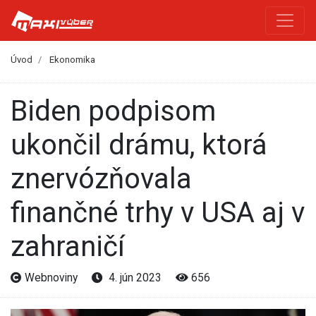
Úvod
Ekonomika
Biden podpisom
ukončil drámu, ktorá
znervózňovala
finančné trhy v USA aj v
zahraničí
Webnoviny
4. jún 2023
656