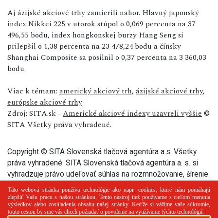
Aj ázijské akciové trhy zamierili nahor. Hlavný japonský
index Nikkei 225 v utorok stúpol o 0,069 percenta na 37
496,55 bodu, index hongkonskej burzy Hang Seng si
prilepšil o 1,38 percenta na 23 478,24 bodu a čínsky
Shanghai Composite sa posilnil o 0,37 percenta na 3 360,03
bodu.
Viac k témam:
americký akciový trh
,
ázijské akciové trhy
,
európske akciové trhy
Zdroj: SITA.sk -
Americké akciové indexy uzavreli vyššie
©
SITA Všetky práva vyhradené.
Copyright © SITA Slovenská tlačová agentúra a.s. Všetky
práva vyhradené. SITA Slovenská tlačová agentúra a. s. si
vyhradzuje právo udeľovať súhlas na rozmnožovanie, šírenie
a na verejný prenos tohto článku a jeho častí.