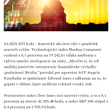
3.6.2025 (SITA.sk) - Americké akciové trhy v pondelok
uzavreli vyššie. Technologický index Nasdaq Composite
vzrástol o 0,7 percenta na 19 242,61 vďaka nadšeniu z
vplyvu umelej inteligencie na zisky.
„Myslím si, že trh
naďalej pozitívne interpretuje hospodárske výsledky
spoločnosti Nvidia,“
povedal pre agentúru AFP Angelo
Kourkafas zo spoločnosti Edward Jones s odkazom na to, že
gigant v oblasti čipov nedávno vykázal vysoký zisk.
Priemyselný index Dow Jones tiež uzavrel vyššie, a to o 0,1
percenta na úrovni 42 305,48 bodu, a index S&P 500 stúpol o
0,4 percenta na 5 935,94 bodu.