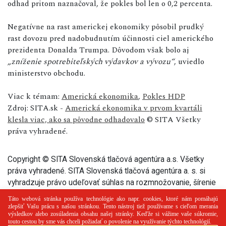
odhad pritom naznačoval, že pokles bol len o 0,2 percenta.
Negatívne na rast americkej ekonomiky pôsobil prudký
rast dovozu pred nadobudnutím účinnosti ciel amerického
prezidenta Donalda Trumpa. Dôvodom však bolo aj
„zníženie spotrebiteľských výdavkov a vývozu“
, uviedlo
ministerstvo obchodu.
Viac k témam:
Americká ekonomika
,
Pokles HDP
Zdroj: SITA.sk -
Americká ekonomika v prvom kvartáli
klesla viac, ako sa pôvodne odhadovalo
© SITA Všetky
práva vyhradené.
Copyright © SITA Slovenská tlačová agentúra a.s. Všetky
práva vyhradené. SITA Slovenská tlačová agentúra a. s. si
vyhradzuje právo udeľovať súhlas na rozmnožovanie, šírenie
a na verejný prenos tohto článku a jeho častí.