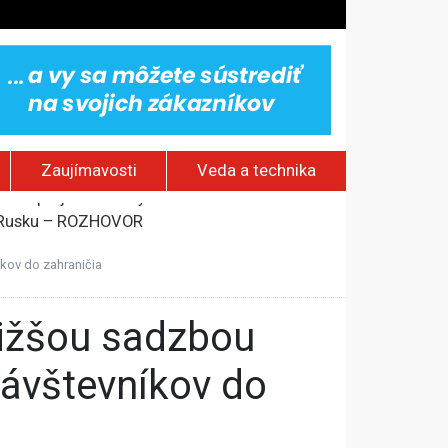
Zaujímavosti
Veda a technika
om Rusku – ROZHOVOR
stavov
kov do zahraničia
rí o prejave dôvery
návštevníkov do