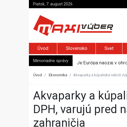
Piatok, 7. august 2026
Úvod
Slovensko
Svet
Mimoriadne správy
Je Európa naozaj v ohr
Pápež Lev XIV. sa vo Fr
Kyjev žiada EÚ o 220 mi
Úvod
Ekonomika
Akvaparky a kúpaliská neboli zv
Merz zvolal bezpečnostn
Kandidatúru Slovenska 
Akvaparky a kúpaliská neboli zvýhodnené nižšou sadzbou
DPH, varujú pred 
zahraničia