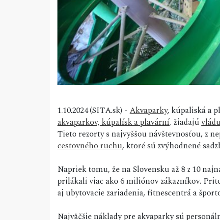
1.10.2024 (SITA.sk) -
Akvaparky
, kúpaliská a 
akvaparkov, kúpalísk a plavární
, žiadajú
vlád
Tieto rezorty s najvyššou návštevnosťou, z 
cestovného ruchu
, ktoré sú zvýhodnené sad
Napriek tomu, že na Slovensku až 8 z 10 najn
prilákali viac ako 6 miliónov zákazníkov. P
aj ubytovacie zariadenia, fitnescentrá a šport
Najväčšie náklady pre akvaparky sú personáln