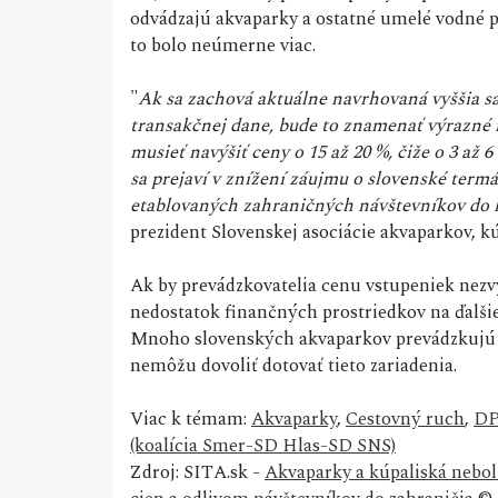
odvádzajú akvaparky a ostatné umelé vodné p
to bolo neúmerne viac.
"
Ak sa zachová aktuálne navrhovaná vyššia s
transakčnej dane, bude to znamenať výrazné 
musieť navýšiť ceny o 15 až 20 %, čiže o 3 až 
sa prejaví v znížení záujmu o slovenské termá
etablovaných zahraničných návštevníkov do 
prezident Slovenskej asociácie akvaparkov, k
Ak by prevádzkovatelia cenu vstupeniek nezv
nedostatok finančných prostriedkov na ďalšie
Mnoho slovenských akvaparkov prevádzkujú s
nemôžu dovoliť dotovať tieto zariadenia.
Viac k témam:
Akvaparky
,
Cestovný ruch
,
D
(koalícia Smer-SD Hlas-SD SNS)
Zdroj: SITA.sk -
Akvaparky a kúpaliská nebo