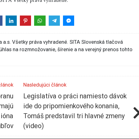
SITA Všetky práva vyhradené.
 a.s. Všetky práva vyhradené. SITA Slovenská tlačová
súhlas na rozmnožovanie, šírenie a na verejný prenos tohto
článok
Nasledujúci článok
branu
Legislatíva o práci namiesto dávok
 majú
ide do pripomienkového konania,
lióna
Tomáš predstavil tri hlavné zmeny
ubľov
(video)