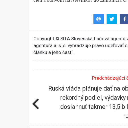
cien a odlivom návštevníkov do zahraničia
© 
Copyright © SITA Slovenská tlačová agentúra
agentúra a. s. si vyhradzuje právo udeľovať 
článku a jeho častí.
Predchádzajúci 
Ruská vláda plánuje dať na o
rekordný podiel, výdavky
dosiahnuť takmer 13,5 bi
r