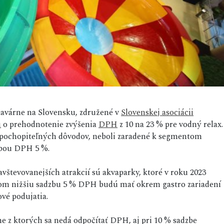
plavárne na Slovensku, združené v
Slovenskej asociácii
u
o prehodnotenie zvýšenia
DPH
z 10 na 23 % pre vodný relax.
nepochopiteľných dôvodov, neboli zaradené k segmentom
zbou DPH 5 %.
avštevovanejších atrakcií sú akvaparky, ktoré v roku 2023
ritom nižšiu sadzbu 5 % DPH budú mať okrem gastro zariadení
ové podujatia.
e z ktorých sa nedá odpočítať DPH, aj pri 10 % sadzbe