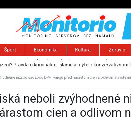
Šport
Ekonomika
Kultúra
Zdravie
ození? Pravda o kriminalite, islame a mýte o konzervatívn
ancúzsku stretne s obeťami sexuálneho zneužívania kňazmi
liónov eur na pomoc farmárom, ktorých postihla blokáda prí
ýhodnené nižšou sadzbou DPH, varujú pred nárastom cien a odlivom návštevní
ú radu štátu po incidente s dronom pri ukrajinskom lietadle
do Bezpečnostnej rady OSN podporilo 123 štátov, Blanár hovo
nárastom cien a odlivom 