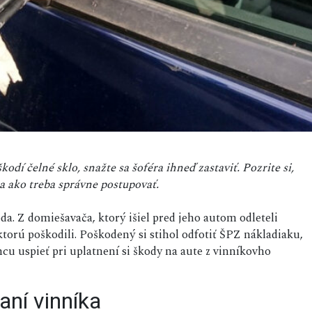
odí čelné sklo, snažte sa šoféra ihneď zastaviť. Pozrite si,
a ako treba správne postupovať.
da. Z domiešavača, ktorý išiel pred jeho autom odleteli
ktorú poškodili. Poškodený si stihol odfotiť ŠPZ nákladiaku,
cu uspieť pri uplatnení si škody na aute z vinníkovho
aní vinníka