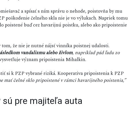
domiešavač a spísať s ním správu o nehode, poistovňa by mu
P poškodenie čelného skla nie je vo výlukach. Napriek tomu
o poistené buď cez havarijnú poistku, alebo ako pripoistenie
om, že nie je nutné nájsť vinníka poistnej udalosti.
následkom vandalizmu alebo živlom
, napríklad pád ľadu zo
vysvetľuje význam pripoistenia Mihalkin.
iť si k PZP vybrané riziká. Kooperativa pripoistenia k PZP
mať čelné sklo pripoistené v rámci havarijného poistenia,”
 sú pre majiteľa auta