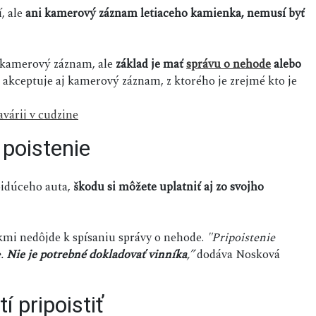
, ale
ani kamerový záznam letiaceho kamienka, nemusí byť
i kamerový záznam, ale
základ je mať
správu o nehode
alebo
a akceptuje aj kamerový záznam, z ktorého je zrejmé kto je
várii v cudzine
 poistenie
oidúceho auta,
škodu si môžete uplatniť aj zo svojho
íkmi nedôjde k spísaniu správy o nehode.
"Pripoistenie
e.
Nie je potrebné dokladovať vinníka
,”
dodáva Nosková
í pripoistiť