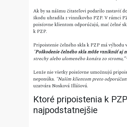
Ak by sa nášmu čitateľovi podarilo zastaviť 
škodu uhradila z vinníkovho PZP. V rámci PZ
poisťovne klientom odporúčajú, mať čelné skl
k PZP.
Pripoistenie čelného skla k PZP má výhodu v t
"
Poškodenie čelného skla môže vzniknúť aj 
strechy alebo ulomeného konára zo stromu,”
Lenže nie všetky poisťovne umožnujú pripoist
neponúka.
"Našim klientom preto odporúčame 
uzatvára Nosková Illášová.
Ktoré pripoistenia k PZP
najpodstatnejšie