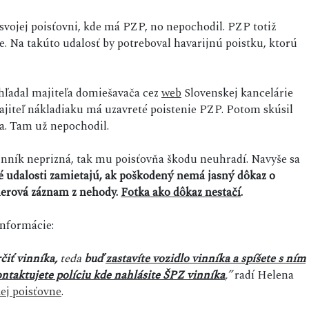
svojej poisťovni, kde má PZP, no nepochodil. PZP totiž
e. Na takúto udalosť by potreboval havarijnú poistku, ktorú
yhľadal majiteľa domiešavača cez
web
Slovenskej kancelárie
 majiteľ nákladiaku má uzavreté poistenie PZP. Potom skúsil
la. Tam už nepochodil.
vinník neprizná, tak mu poisťovňa škodu neuhradí. Navyše sa
é udalosti zamietajú, ak poškodený nemá jasný dôkaz o
merová záznam z nehody.
Fotka ako dôkaz nestačí
.
informácie:
čiť vinníka,
teda
buď
zastavíte vozidlo vinníka a spíšete s ním
ntaktujete políciu kde nahlásite ŠPZ vinníka
,”
radí Helena
ej poisťovne
.