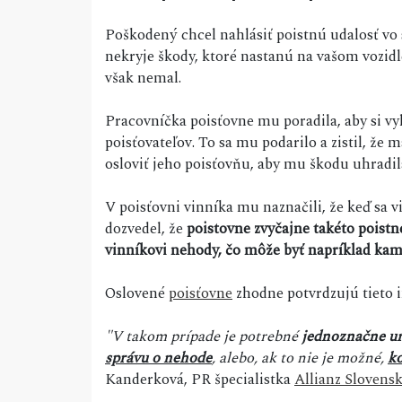
Poškodený chcel nahlásiť poistnú udalosť vo 
nekryje škody, ktoré nastanú na vašom vozidl
však nemal.
Pracovníčka poisťovne mu poradila, aby si v
poisťovateľov. To sa mu podarilo a zistil, že
osloviť jeho poisťovňu, aby mu škodu uhradi
V poisťovni vinníka mu naznačili, že keď sa 
dozvedel, že
poistovne zvyčajne takéto poistn
vinníkovi nehody, čo môže byť napríklad ka
Oslovené
poisťovne
zhodne potvrdzujú tieto 
"V takom prípade je potrebné
jednoznačne ur
správu o nehode
, alebo, ak to nie je možné,
ko
Kanderková, PR špecialistka
Allianz Slovensk