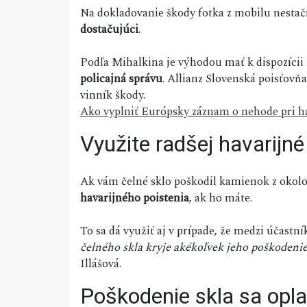
Na dokladovanie škody fotka z mobilu nestačí
dostačujúci
.
Podľa Mihalkina je výhodou mať k dispozíci
policajná správu
. Allianz Slovenská poisťovň
vinník škody.
Ako vyplniť Európsky záznam o nehode pri ha
Využite radšej havarijné
Ak vám čelné sklo poškodil kamienok z okol
havarijného poistenia
, ak ho máte.
To sa dá využiť aj v prípade, že medzi účastn
čelného skla kryje akékoľvek jeho poškodeni
Illášová.
Poškodenie skla sa oplat