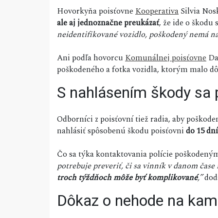
Hovorkyňa poisťovne
Kooperativa
Silvia Nos
ale aj jednoznačne preukázať
, že ide o škod
neidentifikované vozidlo, poškodený nemá ná
Ani podľa hovorcu
Komunálnej poisťovne
Dal
poškodeného a fotka vozidla, ktorým malo dôj
S nahlásením škody sa 
Odborníci z poisťovní tiež radia, aby poškod
nahlásiť spôsobenú škodu poisťovni
do 15 dní
Čo sa týka kontaktovania polície poškodeným
potrebuje preveriť, či sa vinník v danom čase
troch týždňoch môže byť komplikované
,”
dod
Dôkaz o nehode na kam