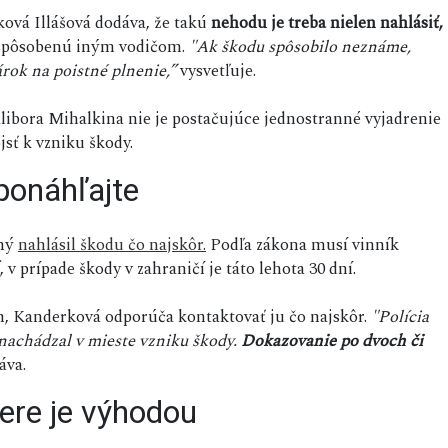
ková Illášová dodáva, že takú
nehodu je treba nielen nahlásiť,
u spôsobenú iným vodičom.
"Ak škodu spôsobilo neznáme,
rok na poistné plnenie,”
vysvetľuje.
ibora Mihalkina nie je postačujúce jednostranné vyjadrenie
sť k vzniku škody.
ponáhľajte
ený
nahlásil škodu čo najskôr.
Podľa zákona musí vinník
, v prípade škody v zahraničí je táto lehota 30 dní.
, Kanderková odporúča kontaktovať ju čo najskôr.
"Polícia
 nachádzal v mieste vzniku škody.
Dokazovanie po dvoch či
áva.
ere je výhodou