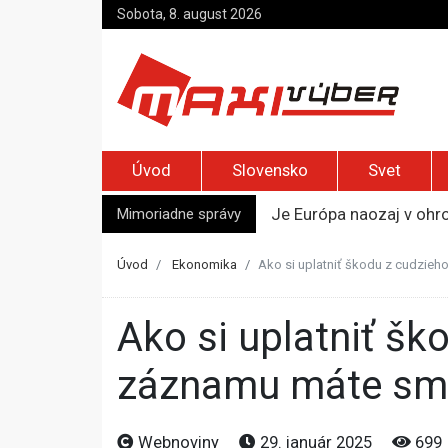
Sobota, 8. august 2026
Úvod
Slovensko
Svet
Mimoriadne správy
Je Európa naozaj v ohr
Pápež Lev XIV. sa vo Fr
Kyjev žiada EÚ o 220 mi
Úvod
Ekonomika
Ako si uplatniť škodu z cudzi
Merz zvolal bezpečnostn
Kandidatúru Slovenska 
Ako si uplatniť škodu z cudzieho PZP? Bez kamerového
záznamu máte sm
Webnoviny
29. január 2025
699