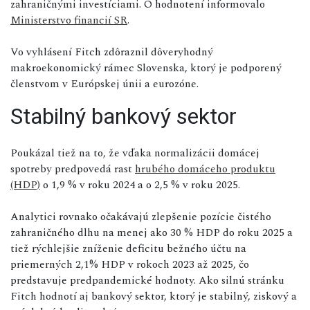
zahraničnými investíciami. O hodnotení informovalo
Ministerstvo financií SR
.
Vo vyhlásení Fitch zdôraznil dôveryhodný
makroekonomický rámec Slovenska, ktorý je podporený
členstvom v Európskej únii a eurozóne.
Stabilný bankový sektor
Poukázal tiež na to, že vďaka normalizácii domácej
spotreby predpovedá rast
hrubého domáceho produktu
(HDP)
o 1,9 % v roku 2024 a o 2,5 % v roku 2025.
Analytici rovnako očakávajú zlepšenie pozície čistého
zahraničného dlhu na menej ako 30 % HDP do roku 2025 a
tiež rýchlejšie zníženie deficitu bežného účtu na
priemerných 2,1% HDP v rokoch 2023 až 2025, čo
predstavuje predpandemické hodnoty. Ako silnú stránku
Fitch hodnotí aj bankový sektor, ktorý je stabilný, ziskový a