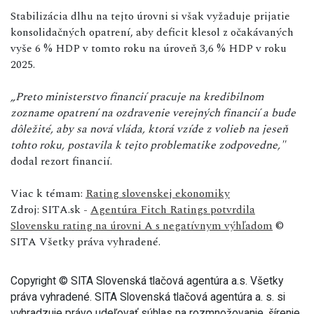
Stabilizácia dlhu na tejto úrovni si však vyžaduje prijatie
konsolidačných opatrení, aby deficit klesol z očakávaných
vyše 6 % HDP v tomto roku na úroveň 3,6 % HDP v roku
2025.
„Preto ministerstvo financií pracuje na kredibilnom
zozname opatrení na ozdravenie verejných financií a bude
dôležité, aby sa nová vláda, ktorá vzíde z volieb na jeseň
tohto roku, postavila k tejto problematike zodpovedne,"
dodal rezort financií.
Viac k témam:
Rating slovenskej ekonomiky
Zdroj: SITA.sk -
Agentúra Fitch Ratings potvrdila
Slovensku rating na úrovni A s negatívnym výhľadom
©
SITA Všetky práva vyhradené.
Copyright © SITA Slovenská tlačová agentúra a.s. Všetky
práva vyhradené. SITA Slovenská tlačová agentúra a. s. si
vyhradzuje právo udeľovať súhlas na rozmnožovanie, šírenie