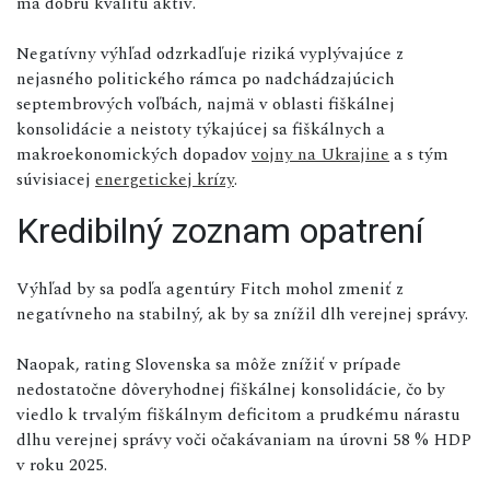
má dobrú kvalitu aktív.
Negatívny výhľad odzrkadľuje riziká vyplývajúce z
nejasného politického rámca po nadchádzajúcich
septembrových voľbách, najmä v oblasti fiškálnej
konsolidácie a neistoty týkajúcej sa fiškálnych a
makroekonomických dopadov
vojny na Ukrajine
a s tým
súvisiacej
energetickej krízy
.
Kredibilný zoznam opatrení
Výhľad by sa podľa agentúry Fitch mohol zmeniť z
negatívneho na stabilný, ak by sa znížil dlh verejnej správy.
Naopak, rating Slovenska sa môže znížiť v prípade
nedostatočne dôveryhodnej fiškálnej konsolidácie, čo by
viedlo k trvalým fiškálnym deficitom a prudkému nárastu
dlhu verejnej správy voči očakávaniam na úrovni 58 % HDP
v roku 2025.