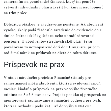
zameraním na poradenské činnosti, ktorý im pomôže
vytvoriť individuálny plán a zvýšiť konkurencieschopnosť
na trhu práce.
Dôležitou otázkou je aj zdravotné poistenie. Ak absolvent
vysokej školy podá žiadosť o zaradenie do evidencie do 10
dní od štátnej skúšky, štát za neho uhradí zdravotné
poistenie. U absolventov stredných škôl platí, že sú
považovaní za nezaopatrené deti do 31. augusta, pričom
rodič má nárok na prídavok na dieťa do tohto dátumu.
Príspevok na prax
V rámci národného projektu Finančné stimuly pre
zamestnanosť môžu absolventi, ktorí sú evidovaní aspoň
mesiac, žiadať o príspevok na prax vo výške životného
minima na 3 až 6 mesiacov. Projekt ponúka aj príspevok na
mentorované zapracovanie a finančnú podporu pre tých,
ktorí sa rozhodnú podnikať – až do výšky 8 084 eur.