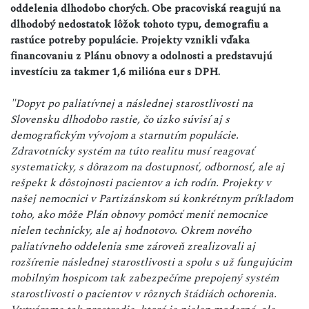
oddelenia dlhodobo chorých. Obe pracoviská reagujú na
dlhodobý nedostatok lôžok tohoto typu, demografiu a
rastúce potreby populácie. Projekty vznikli vďaka
financovaniu z Plánu obnovy a odolnosti a predstavujú
investíciu za takmer 1,6 milióna eur s DPH.
"Dopyt po paliatívnej a následnej starostlivosti na
Slovensku dlhodobo rastie, čo úzko súvisí aj s
demografickým vývojom a starnutím populácie.
Zdravotnícky systém na túto realitu musí reagovať
systematicky, s dôrazom na dostupnosť, odbornosť, ale aj
rešpekt k dôstojnosti pacientov a ich rodín. Projekty v
našej nemocnici v Partizánskom sú konkrétnym príkladom
toho, ako môže Plán obnovy pomôcť meniť nemocnice
nielen technicky, ale aj hodnotovo. Okrem nového
paliatívneho oddelenia sme zároveň zrealizovali aj
rozšírenie následnej starostlivosti a spolu s už fungujúcim
mobilným hospicom tak zabezpečíme prepojený systém
starostlivosti o pacientov v rôznych štádiách ochorenia.