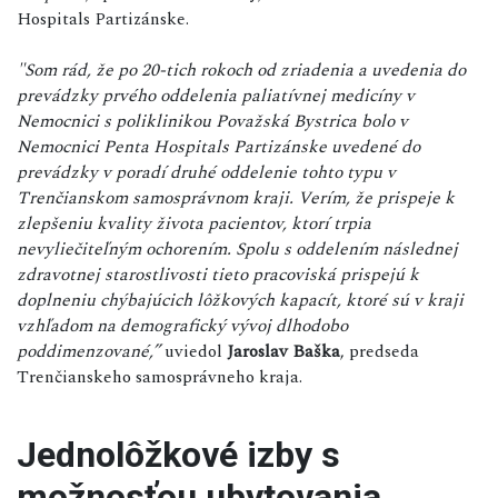
Hospitals Partizánske.
"Som rád, že po 20-tich rokoch od zriadenia a uvedenia do
prevádzky prvého oddelenia paliatívnej medicíny v
Nemocnici s poliklinikou Považská Bystrica bolo v
Nemocnici Penta Hospitals Partizánske uvedené do
prevádzky v poradí druhé oddelenie tohto typu v
Trenčianskom samosprávnom kraji. Verím, že prispeje k
zlepšeniu kvality života pacientov, ktorí trpia
nevyliečiteľným ochorením. Spolu s oddelením následnej
zdravotnej starostlivosti tieto pracoviská prispejú k
doplneniu chýbajúcich lôžkových kapacít, ktoré sú v kraji
vzhľadom na demografický vývoj dlhodobo
poddimenzované,”
uviedol
Jaroslav Baška
, predseda
Trenčianskeho samosprávneho kraja.
Jednolôžkové izby s
možnosťou ubytovania