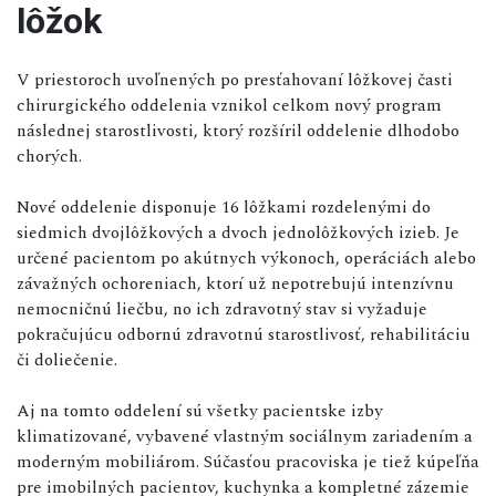
lôžok
V priestoroch uvoľnených po presťahovaní lôžkovej časti
chirurgického oddelenia vznikol celkom nový program
následnej starostlivosti, ktorý rozšíril oddelenie dlhodobo
chorých.
Nové oddelenie disponuje 16 lôžkami rozdelenými do
siedmich dvojlôžkových a dvoch jednolôžkových izieb. Je
určené pacientom po akútnych výkonoch, operáciách alebo
závažných ochoreniach, ktorí už nepotrebujú intenzívnu
nemocničnú liečbu, no ich zdravotný stav si vyžaduje
pokračujúcu odbornú zdravotnú starostlivosť, rehabilitáciu
či doliečenie.
Aj na tomto oddelení sú všetky pacientske izby
klimatizované, vybavené vlastným sociálnym zariadením a
moderným mobiliárom. Súčasťou pracoviska je tiež kúpeľňa
pre imobilných pacientov, kuchynka a kompletné zázemie