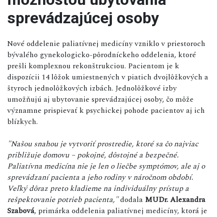
sprevádzajúcej osoby
Nové oddelenie paliatívnej medicíny vzniklo v priestoroch
bývalého gynekologicko-pôrodníckeho oddelenia, ktoré
prešli komplexnou rekonštrukciou. Pacientom je k
dispozícii 14 lôžok umiestnených v piatich dvojlôžkových a
štyroch jednolôžkových izbách. Jednolôžkové izby
umožňujú aj ubytovanie sprevádzajúcej osoby, čo môže
významne prispievať k psychickej pohode pacientov aj ich
blízkych.
"Našou snahou je vytvoriť prostredie, ktoré sa čo najviac
približuje domovu – pokojné, dôstojné a bezpečné.
Paliatívna medicína nie je len o liečbe symptómov, ale aj o
sprevádzaní pacienta a jeho rodiny v náročnom období.
Veľký dôraz preto kladieme na individuálny prístup a
rešpektovanie potrieb pacienta,"
dodala
MUDr. Alexandra
Szabová
, primárka oddelenia paliatívnej medicíny, ktorá je