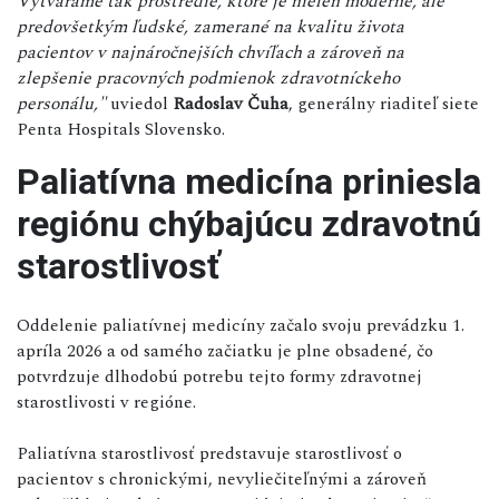
Vytvárame tak prostredie, ktoré je nielen moderné, ale
predovšetkým ľudské, zamerané na kvalitu života
pacientov v najnáročnejších chvíľach a zároveň na
zlepšenie pracovných podmienok zdravotníckeho
personálu,"
uviedol
Radoslav Čuha
, generálny riaditeľ siete
Penta Hospitals Slovensko.
Paliatívna medicína priniesla
regiónu chýbajúcu zdravotnú
starostlivosť
Oddelenie paliatívnej medicíny začalo svoju prevádzku 1.
apríla 2026 a od samého začiatku je plne obsadené, čo
potvrdzuje dlhodobú potrebu tejto formy zdravotnej
starostlivosti v regióne.
Paliatívna starostlivosť predstavuje starostlivosť o
pacientov s chronickými, nevyliečiteľnými a zároveň