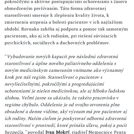
pokročilými a aktívne postupujúcimi ochoreniami s časovo
obmedzeným prežívaním. Táto forma zdravotnej
starostlivosti smeruje k zlepšeniu kvality života, k
zmierneniu utrpenia a bolesti pacientov v ich najťažšom
období. Rovnako zahŕňa aj podporu a pomoc tak samotným
pacientom, ako aj ich rodinám, pri riešení súvisiacich
psychických, sociálnych a duchovných problémov.
"
Vybudovanie nových kapacít pre následnú zdravotnú
starostlivosť a úplne nového paliatívneho oddelenia s
novým medicínskym zameraním vnímame ako významný
krok pre náš región. Starostlivosť o pacientov s
nevyliečiteľnými, pokročilými a progredujúcimi
ochoreniami je nielen medicínskou, ale aj hlboko ľudskou
úlohou. Veľmi jasne sa ukázalo, že takéto pracovisko v
regióne chýbalo. Oddelenie je od svojho otvorenia plne
obsadené a denne vidíme, aký význam má pre pacientov aj
ich rodiny. Naším cieľom je poskytovať odbornú zdravotnú
starostlivosť v prostredí, ktoré prináša úľavu, pokoj a pocit
bezpečia,"
povedal
Ivan Mokrý
, riaditeľ Nemocnice Penta