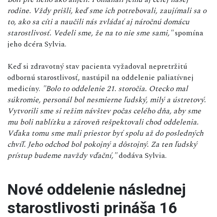
rodine. Vždy prišli, keď sme ich potrebovali, zaujímali sa o
to, ako sa cíti a naučili nás zvládať aj náročnú domácu
starostlivosť. Vedeli sme, že na to nie sme sami,"
spomína
jeho dcéra Sylvia.
Keď si zdravotný stav pacienta vyžadoval nepretržitú
odbornú starostlivosť, nastúpil na oddelenie paliatívnej
medicíny.
"Bolo to oddelenie 21. storočia. Otecko mal
súkromie, personál bol nesmierne ľudský, milý a ústretový.
Vytvorili sme si režim návštev počas celého dňa, aby sme
mu boli nablízku a zároveň rešpektovali chod oddelenia.
Vďaka tomu sme mali priestor byť spolu až do posledných
chvíľ. Jeho odchod bol pokojný a dôstojný. Za ten ľudský
prístup budeme navždy vďační,"
dodáva Sylvia.
Nové oddelenie následnej
starostlivosti prináša 16