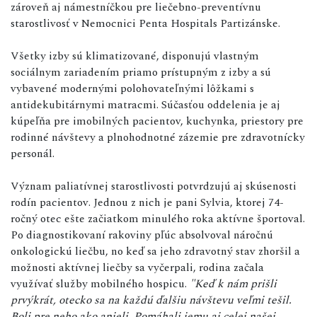
zároveň aj námestníčkou pre liečebno-preventívnu
starostlivosť v Nemocnici Penta Hospitals Partizánske.
Všetky izby sú klimatizované, disponujú vlastným
sociálnym zariadením priamo prístupným z izby a sú
vybavené modernými polohovateľnými lôžkami s
antidekubitárnymi matracmi. Súčasťou oddelenia je aj
kúpeľňa pre imobilných pacientov, kuchynka, priestory pre
rodinné návštevy a plnohodnotné zázemie pre zdravotnícky
personál.
Význam paliatívnej starostlivosti potvrdzujú aj skúsenosti
rodín pacientov. Jednou z nich je pani Sylvia, ktorej 74-
ročný otec ešte začiatkom minulého roka aktívne športoval.
Po diagnostikovaní rakoviny pľúc absolvoval náročnú
onkologickú liečbu, no keď sa jeho zdravotný stav zhoršil a
možnosti aktívnej liečby sa vyčerpali, rodina začala
využívať služby mobilného hospicu.
"Keď k nám prišli
prvýkrát, otecko sa na každú ďalšiu návštevu veľmi tešil.
Boli pre neho ako anjeli. Pomáhali jemu aj celej našej