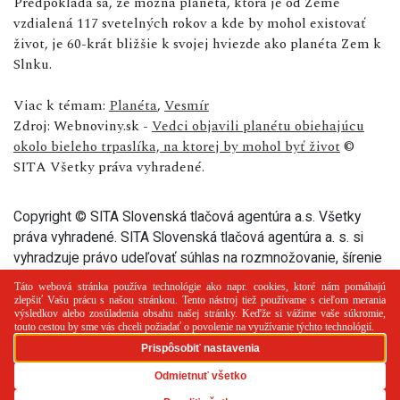
Predpokladá sa, že možná planéta, ktorá je od Zeme
vzdialená 117 svetelných rokov a kde by mohol existovať
život, je 60-krát bližšie k svojej hviezde ako planéta Zem k
Slnku.
Viac k témam:
Planéta
,
Vesmír
Zdroj: Webnoviny.sk -
Vedci objavili planétu obiehajúcu
okolo bieleho trpaslíka, na ktorej by mohol byť život
©
SITA Všetky práva vyhradené.
Copyright © SITA Slovenská tlačová agentúra a.s. Všetky
práva vyhradené. SITA Slovenská tlačová agentúra a. s. si
vyhradzuje právo udeľovať súhlas na rozmnožovanie, šírenie
a na verejný prenos tohto článku a jeho častí.
PR článok
Reklama
Spolupráca
Kontakt
Zásady