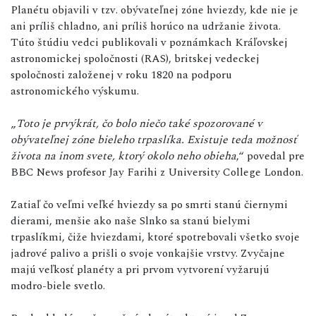
Planétu objavili v tzv. obývateľnej zóne hviezdy, kde nie je
ani príliš chladno, ani príliš horúco na udržanie života.
Túto štúdiu vedci publikovali v poznámkach Kráľovskej
astronomickej spoločnosti (RAS), britskej vedeckej
spoločnosti založenej v roku 1820 na podporu
astronomického výskumu.
„
Toto je prvýkrát, čo bolo niečo také spozorované v
obývateľnej zóne bieleho trpaslíka. Existuje teda možnosť
života na inom svete, ktorý okolo neho obieha
,“ povedal pre
BBC News profesor Jay Farihi z University College London.
Zatiaľ čo veľmi veľké hviezdy sa po smrti stanú čiernymi
dierami, menšie ako naše Slnko sa stanú bielymi
trpaslíkmi, čiže hviezdami, ktoré spotrebovali všetko svoje
jadrové palivo a prišli o svoje vonkajšie vrstvy. Zvyčajne
majú veľkosť planéty a pri prvom vytvorení vyžarujú
modro-biele svetlo.