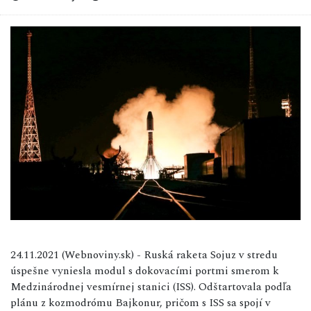
24.11.2021 (Webnoviny.sk) - Ruská raketa Sojuz v stredu
úspešne vyniesla modul s
dokovacími
portmi smerom k
Medzinárodnej vesmírnej stanici (ISS). Odštartovala podľa
plánu z kozmodrómu Bajkonur, pričom s ISS sa spojí v