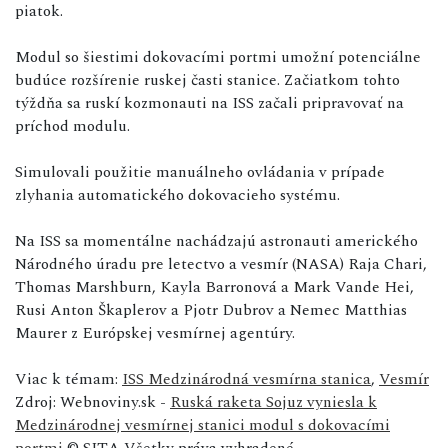
piatok.
Modul so šiestimi
dokovacími
portmi umožní potenciálne
budúce rozšírenie ruskej časti stanice. Začiatkom tohto
týždňa sa ruskí kozmonauti na ISS začali pripravovať na
príchod modulu.
Simulovali použitie manuálneho ovládania v prípade
zlyhania automatického
dokovacieho
systému.
Na ISS sa momentálne nachádzajú astronauti amerického
Národného úradu pre letectvo a vesmír (NASA) Raja Chari,
Thomas Marshburn, Kayla Barronová a Mark Vande Hei,
Rusi Anton Škaplerov a Pjotr Dubrov a Nemec Matthias
Maurer z Európskej vesmírnej agentúry.
Viac k témam:
ISS Medzinárodná vesmírna stanica
,
Vesmír
Zdroj: Webnoviny.sk -
Ruská raketa Sojuz vyniesla k
Medzinárodnej vesmírnej stanici modul s dokovacími
portmi
© SITA Všetky práva vyhradené.