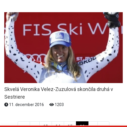
Skvelá Veronika Velez-Zuzulová skončila druhá v
Sestriere
11. december 2016
1203
<<
<
13
14
15
16
>
>>