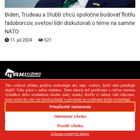
Biden, Trudeau a Stubb chcú spoločne budovať flotilu
ľadoborcov, svetoví lídri diskutovali o téme na samite
NATO
11. júl 2024
521
PR článok
Reklama
Spolupráca
Kontakt
Zásady
používania cookies
RSS