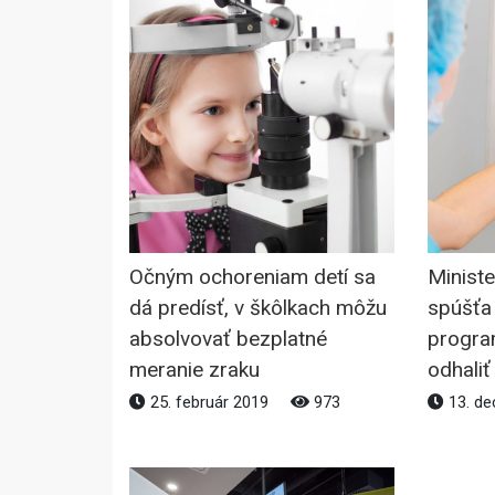
Očným ochoreniam detí sa
Ministe
dá predísť, v škôlkach môžu
spúšťa
absolvovať bezplatné
progra
meranie zraku
odhaliť
25. február 2019
973
13. d