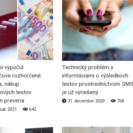
 si vypočul
Technický problém s
čove rozhorčené
informáciami o výsledkoch
a, nákup
testov prostredníctvom SM
nových testov
je už vyriešený
n preveria
31. december 2020
768
nuár 2021
642