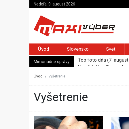
Nedeľa, 9. august 2026
Úvod
Slovensko
Svet
Top foto dňa (7. august 
Kandidatúru Slovenska 
Mimoriadne správy
Je Európa naozaj v ohr
Pápež Lev XIV. sa vo Fr
Úvod
vyšetrenie
Kyjev žiada EÚ o 220 mi
vyšetrenie