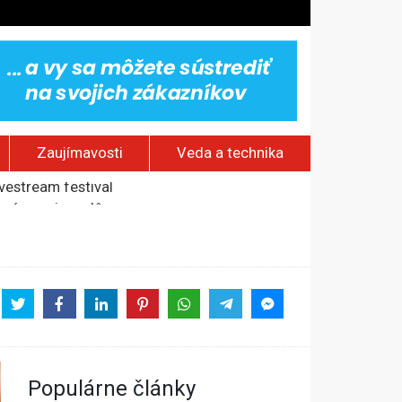
Zaujímavosti
Veda a technika
ovestream festival
rí o prejave dôvery
om Rusku – ROZHOVOR
stavov
Populárne články