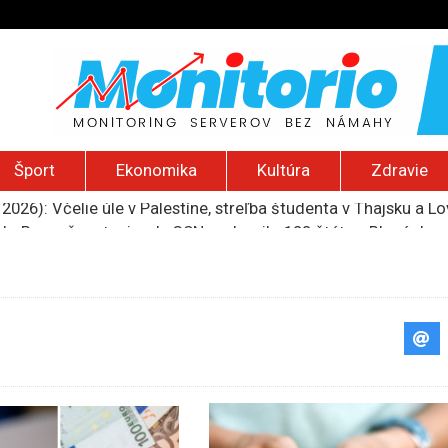
Šport
Ekonomika
Kultúra
Zdravie
2026): Včelie úle v Palestíne, streľba študenta v Thajsku a L
do Bezpečnostnej rady OSN podporilo 123 štátov, Blanár hovo
ození? Pravda o kriminalite, islame a mýte o konzervatívn
ancúzsku stretne s obeťami sexuálneho zneužívania kňazmi
liónov eur na pomoc farmárom, ktorých postihla blokáda prí