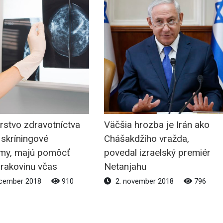
rstvo zdravotníctva
Väčšia hrozba je Irán ako
 skríningové
Chášakdžího vražda,
my, majú pomôcť
povedal izraelský premiér
 rakovinu včas
Netanjahu
ecember 2018
910
2. november 2018
796