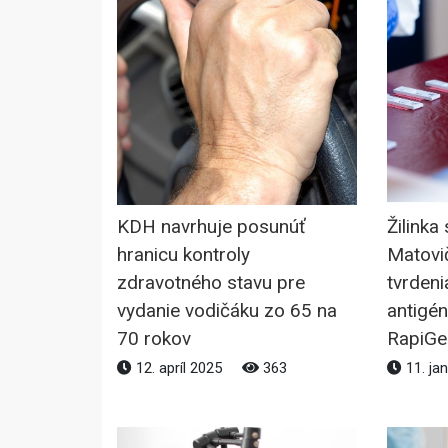
KDH navrhuje posunúť
Žilinka
hranicu kontroly
Matovi
zdravotného stavu pre
tvrdeni
vydanie vodičáku zo 65 na
antigé
70 rokov
RapiGe
12. apríl 2025
363
11. ja