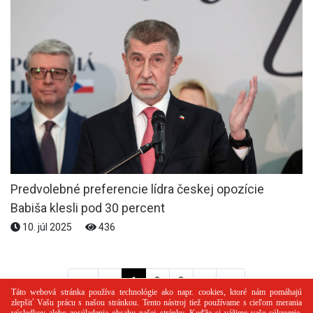
Predvolebné preferencie lídra českej opozície
Babiša klesli pod 30 percent
10. júl 2025
436
<<
<
1
2
3
>
>>