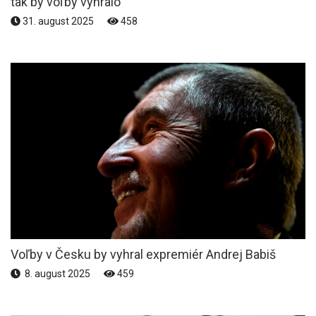
tak by voľby vyhralo
31. august 2025
458
Voľby v Česku by vyhral expremiér Andrej Babiš
8. august 2025
459