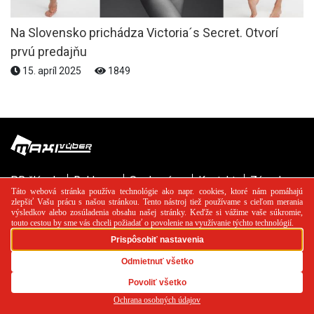
Na Slovensko prichádza Victoria´s Secret. Otvorí
prvú predajňu
15. apríl 2025
1849
PR článok
Reklama
Spolupráca
Kontakt
Zásady
používania cookies
RSS