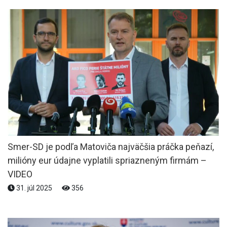
Smer-SD je podľa Matoviča najväčšia práčka peňazí,
milióny eur údajne vyplatili spriazneným firmám –
VIDEO
31. júl 2025
356