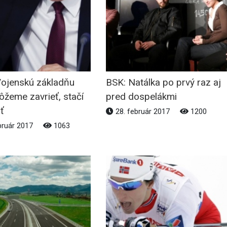
Vojenskú základňu
BSK: Natálka po prvý raz aj
žeme zavrieť, stačí
pred dospelákmi
ť
28. február 2017
1200
bruár 2017
1063