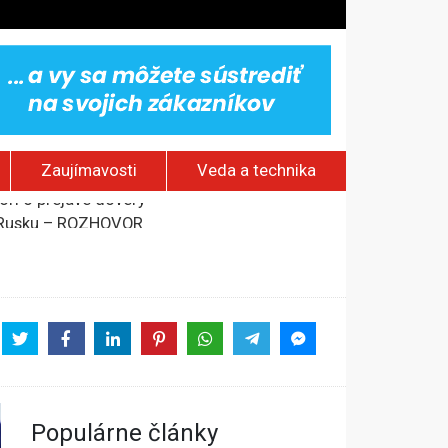
Zaujímavosti
Veda a technika
om Rusku – ROZHOVOR
stavov
rí o prejave dôvery
Populárne články