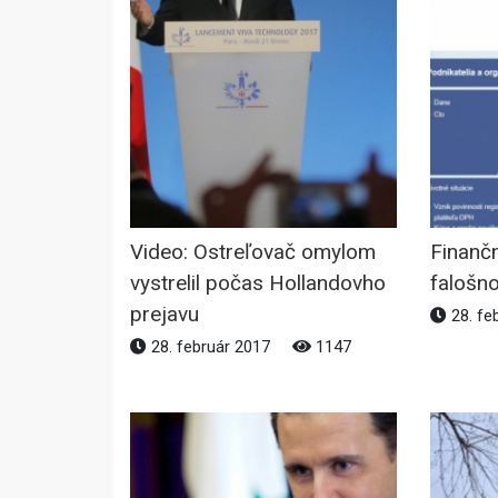
Video: Ostreľovač omylom
Finanč
vystrelil počas Hollandovho
falošn
prejavu
28. fe
28. február 2017
1147