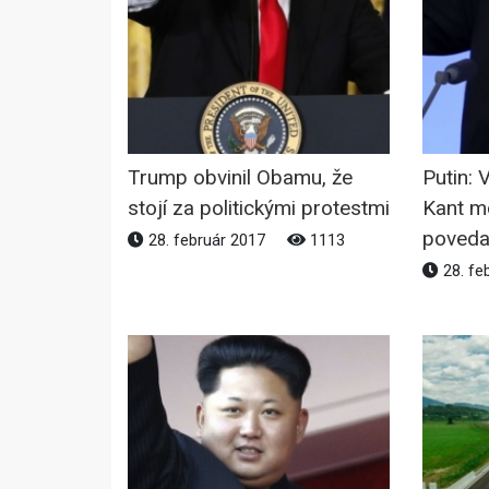
Trump obvinil Obamu, že
Putin: 
stojí za politickými protestmi
Kant mô
poveda
28. február 2017
1113
28. fe