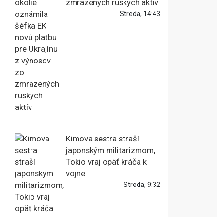
zmrazených ruských aktív
Streda, 14:43
Kimova sestra straší
japonským militarizmom,
Tokio vraj opäť kráča k
vojne
Streda, 9:32