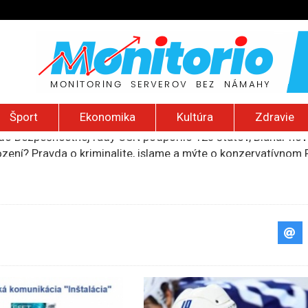
Šport
Ekonomika
Kultúra
Zdravie
ození? Pravda o kriminalite, islame a mýte o konzervatívn
ancúzsku stretne s obeťami sexuálneho zneužívania kňazmi
liónov eur na pomoc farmárom, ktorých postihla blokáda prí
ú radu štátu po incidente s dronom pri ukrajinskom lietadle
do Bezpečnostnej rady OSN podporilo 123 štátov, Blanár hovo