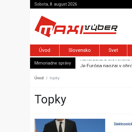
Sobota, 8. august 2026
Úvod
Slovensko
Svet
Mimoriadne správy
Je Európa naozaj v ohr
Pápež Lev XIV. sa vo Fr
Kyjev žiada EÚ o 220 mi
Úvod
topky
Merz zvolal bezpečnostn
Kandidatúru Slovenska 
topky