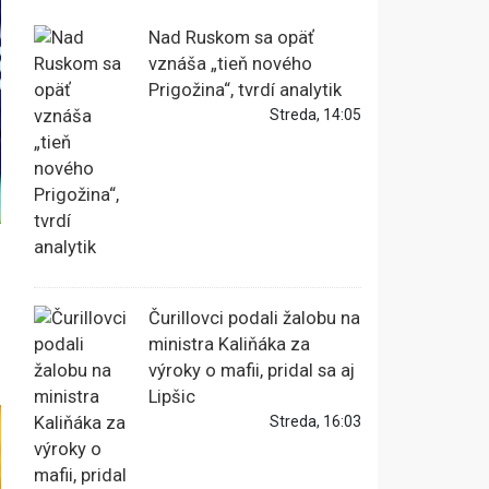
Nad Ruskom sa opäť
vznáša „tieň nového
Prigožina“, tvrdí analytik
Streda, 14:05
Čurillovci podali žalobu na
ministra Kaliňáka za
výroky o mafii, pridal sa aj
Lipšic
Streda, 16:03