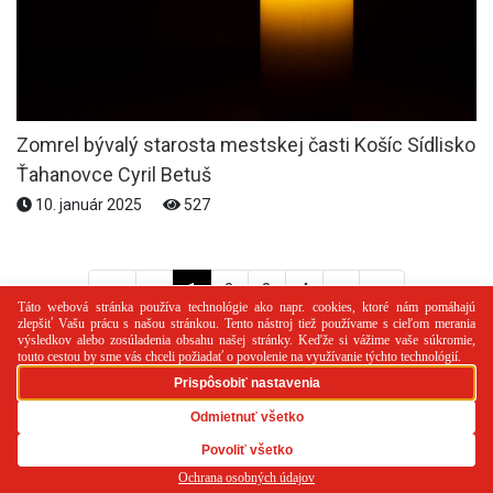
Zomrel bývalý starosta mestskej časti Košíc Sídlisko
Ťahanovce Cyril Betuš
10. január 2025
527
<<
<
1
2
3
4
>
>>
PR článok
Reklama
Spolupráca
Kontakt
Zásady
používania cookies
RSS