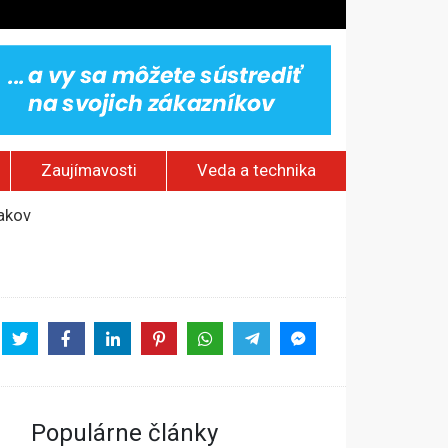
Zaujímavosti
Veda a technika
jakov
 pamätník a záchrana psov z lesných požiarov
dovaním“
vy
Populárne články