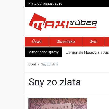
Piatok, 7. august 2026
Úvod
Slovensko
Svet
Mimoriadne správy
Jemenskí Húsíovia spust
Top foto dňa (6. august
Irán pohrozil susedom, ž
Úvod
Sny zo zlata
Moskva bráni bývalú šéf
Zelenskyj prvýkrát od r
Sny zo zlata