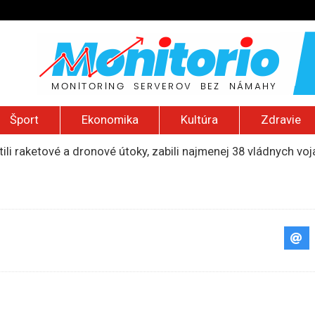
Šport
Ekonomika
Kultúra
Zdravie
ili raketové a dronové útoky, zabili najmenej 38 vládnych vo
 2026): Protest zdravotníkov, ruský letecký útok, hirošimský
e „zhasne celý Perzský záliv“, pripravil zoznam cieľov
ku francúzskej RT, jej vyhostenie z krajiny nazvala „prenasle
uskej invázie navštívi Srbsko, Kyjev ho chce odpútať od Mosk