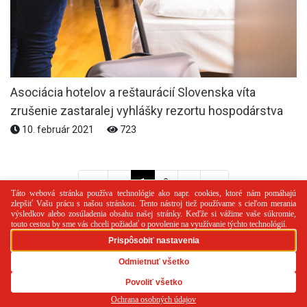
Asociácia hotelov a reštaurácií Slovenska víta
zrušenie zastaralej vyhlášky rezortu hospodárstva
10. február 2021
723
<<
<
1
2
>
>>
PR článok
Reklama
Spolupráca
Kontakt
Zásady
používania cookies
RSS