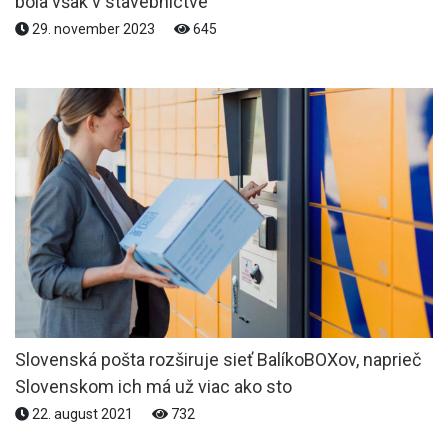
bola však v stavebníctve
29. november 2023
645
Slovenská pošta rozširuje sieť BalíkoBOXov, naprieč
Slovenskom ich má už viac ako sto
22. august 2021
732