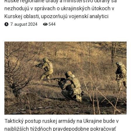
Ruské regionálne úrady a ministerstvo obrany sa
nezhodujú v správach o ukrajinských útokoch v
Kurskej oblasti, upozorňujú vojenskí analytici
7. august 2024
544
Taktický postup ruskej armády na Ukrajine bude v
najbližších týždňoch pravdepodobne pokračovať