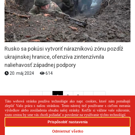
Rusko sa pokúsi vytvoriť nárazníkovú zónu pozdĺž
ukrajinskej hranice, ofenzíva zintenzívnila
naliehavosť západnej podpory
20. máj 2024
614
<<
<
1
2
3
>
>>