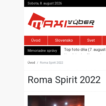
Sobota, 8. august 2026
Úvod
Slovensko
Svet
Top foto dňa (7. august 
Kandidatúru Slovenska 
Mimoriadne správy
Je Európa naozaj v ohr
Pápež Lev XIV. sa vo Fr
Úvod
Roma Spirit 2022
Kyjev žiada EÚ o 220 mi
Roma Spirit 2022