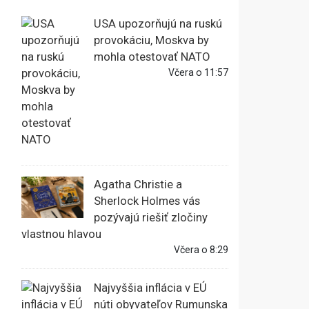
USA upozorňujú na ruskú
provokáciu, Moskva by
mohla otestovať NATO
Včera o 11:57
Agatha Christie a
Sherlock Holmes vás
pozývajú riešiť zločiny
vlastnou hlavou
Včera o 8:29
Najvyššia inflácia v EÚ
núti obyvateľov Rumunska