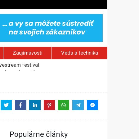
Zaujímavosti
Veda a technika
ovestream festival
rí o prejave dôvery
om Rusku – ROZHOVOR
stavov
Populárne články