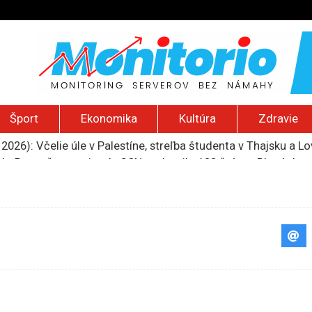
Šport
Ekonomika
Kultúra
Zdravie
2026): Včelie úle v Palestíne, streľba študenta v Thajsku a L
do Bezpečnostnej rady OSN podporilo 123 štátov, Blanár hovo
ození? Pravda o kriminalite, islame a mýte o konzervatívn
ancúzsku stretne s obeťami sexuálneho zneužívania kňazmi
liónov eur na pomoc farmárom, ktorých postihla blokáda prí