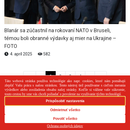
Blanár sa zúčastnil na rokovaní NATO v Bruseli,
témou boli obranné výdavky aj mier na Ukrajine –
FOTO
4. apríl 2025
582
<<
<
1
2
3
4
>
>>
PR článok
Reklama
Spolupráca
Kontakt
Zásady
používania cookies
RSS