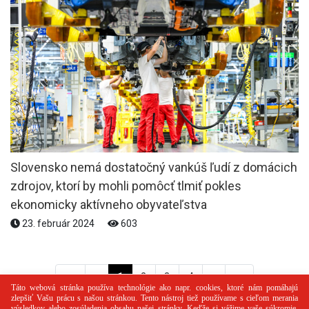
Slovensko nemá dostatočný vankúš ľudí z domácich
zdrojov, ktorí by mohli pomôcť tlmiť pokles
ekonomicky aktívneho obyvateľstva
23. február 2024
603
<<
<
1
2
3
4
>
>>