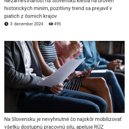
Nezamestnanosť na Slovensku klesla na úroveň
historických miním, pozitívny trend sa prejavil v
piatich z ôsmich krajov
3. december 2024
495
Na Slovensku je nevyhnutné čo najskôr mobilizovať
všetku dostupnú pracovnú silu, apeluje RÚZ