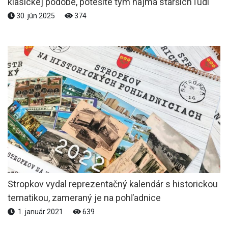
klasickej podobe, potešíte tým najmä starších ľudí
30. jún 2025
374
Stropkov vydal reprezentačný kalendár s historickou
tematikou, zameraný je na pohľadnice
1. január 2021
639