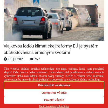
Vlajkovou loďou klimatickej reformy EÚ je systém
obchodovania s emisnými kvótami
18. júl 2021
767
PR článok
Reklama
Spolupráca
Kontakt
Zásady
používania cookies
RSS