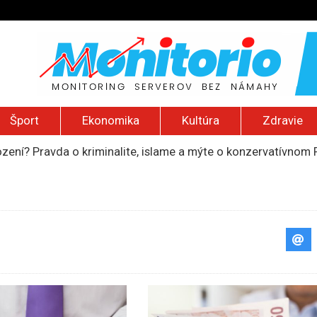
Šport
Ekonomika
Kultúra
Zdravie
ození? Pravda o kriminalite, islame a mýte o konzervatívn
ancúzsku stretne s obeťami sexuálneho zneužívania kňazmi
liónov eur na pomoc farmárom, ktorých postihla blokáda prí
ú radu štátu po incidente s dronom pri ukrajinskom lietadle
do Bezpečnostnej rady OSN podporilo 123 štátov, Blanár hovo