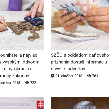
odnikatelia najviac
SZČO s odkladom daňového
 s vysokými odvodmi,
priznania dostali informáciu
ch aj byrokracia a
o výške odvodov
zmeny zákonov
21. október 2018
784
ecember 2018
722