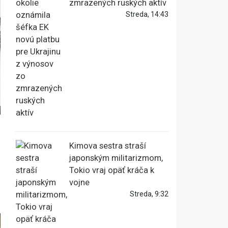
zmrazených ruských aktív
Streda, 14:43
Kimova sestra straší
japonským militarizmom,
Tokio vraj opäť kráča k
vojne
Streda, 9:32