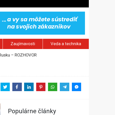
Zaujímavosti
Veda a technika
om Rusku – ROZHOVOR
stavov
rí o prejave dôvery
Populárne články