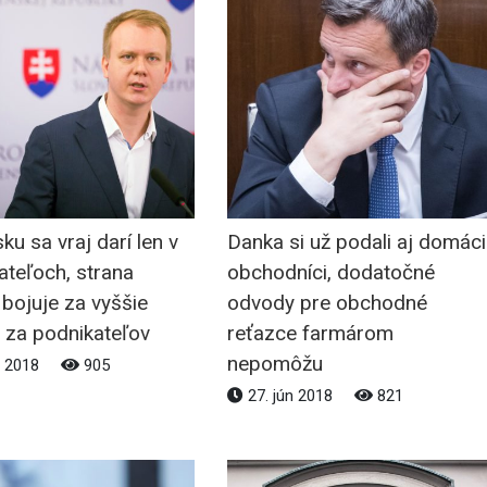
ku sa vraj darí len v
Danka si už podali aj domáci
ateľoch, strana
obchodníci, dodatočné
bojuje za vyššie
odvody pre obchodné
 za podnikateľov
reťazce farmárom
nepomôžu
n 2018
905
27. jún 2018
821