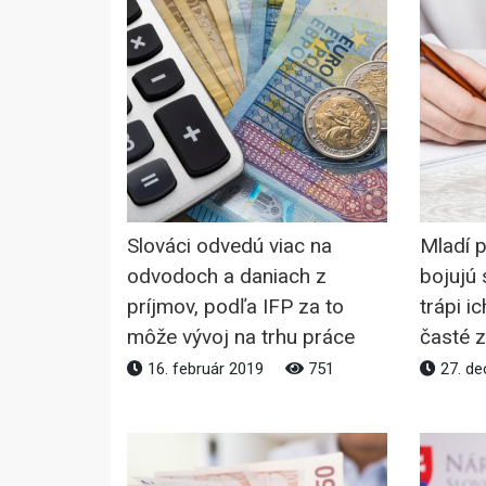
Slováci odvedú viac na
Mladí p
odvodoch a daniach z
bojujú
príjmov, podľa IFP za to
trápi i
môže vývoj na trhu práce
časté 
16. február 2019
751
27. d