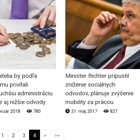
telia by podľa
Minister Richter pripustil
mu privítali
zníženie sociálnych
uchšiu administráciu
odvodov, plánuje zvýšenie
le aj nižšie odvody
mobility za prácou
bruár 2018
780
21. máj 2017
827
1
2
3
4
>
>>