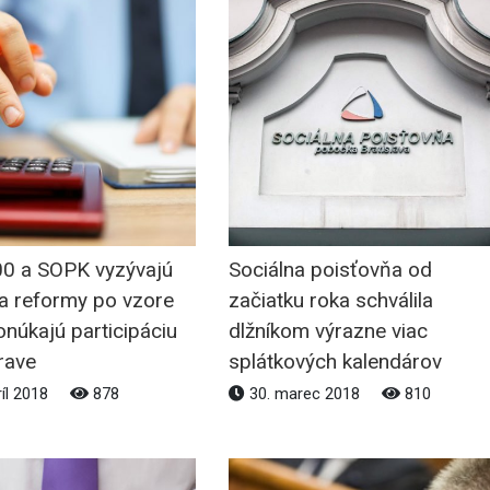
00 a SOPK vyzývajú
Sociálna poisťovňa od
na reformy po vzore
začiatku roka schválila
onúkajú participáciu
dlžníkom výrazne viac
rave
splátkových kalendárov
ríl 2018
878
30. marec 2018
810