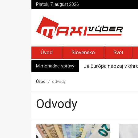
Piatok, 7. august 2026
Úvod
Slovensko
Svet
Mimoriadne správy
Je Európa naozaj v ohr
Pápež Lev XIV. sa vo Fr
Kyjev žiada EÚ o 220 mi
Úvod
odvody
Merz zvolal bezpečnostn
Kandidatúru Slovenska 
odvody