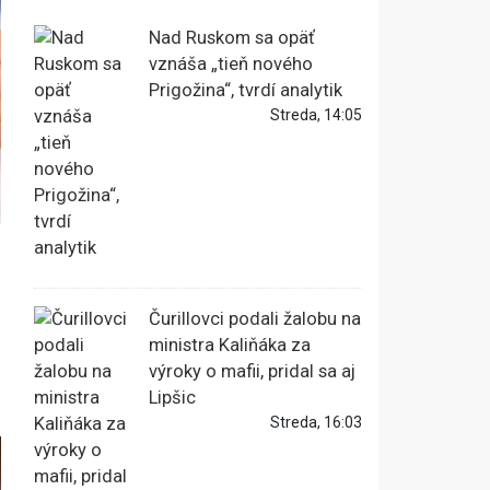
Nad Ruskom sa opäť
vznáša „tieň nového
Prigožina“, tvrdí analytik
Streda, 14:05
Čurillovci podali žalobu na
ministra Kaliňáka za
výroky o mafii, pridal sa aj
Lipšic
Streda, 16:03