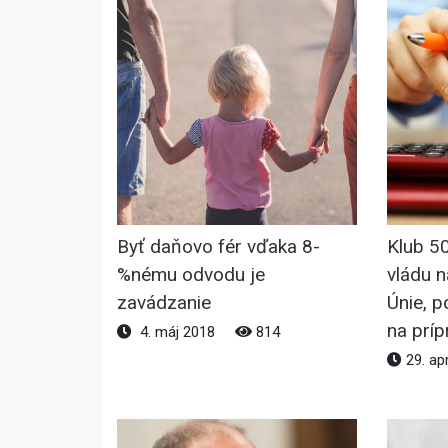
Byť daňovo fér vďaka 8-
Klub 5
%nému odvodu je
vládu 
zavádzanie
Únie, p
na príp
4. máj 2018
814
29. ap