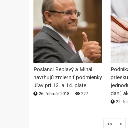
Poslanci Beblavý a Mihál
Podnika
navrhujú zmierniť podmienky
priesku
úľav pri 13. a 14. plate
jednod
daní, a
26. február 2018
227
22. fe
<<
<