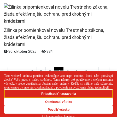
Žilinka pripomienkoval novelu Trestného zákona,
žiada efektívnejšiu ochranu pred drobnými
krádežami
30. október 2025
334
<<
<
1
2
3
4
5
6
7
>
>>
PR článok
Reklama
Spolupráca
Kontakt
Zásady
používania cookies
RSS