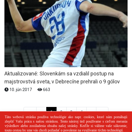
Aktualizované: Slovenkám sa vzdialil postup na
majstrovstvá sveta, v Debrecíne prehrali o 9 gólov
10. jún 2017
663
<<
<
1
2
3
4
>
>>