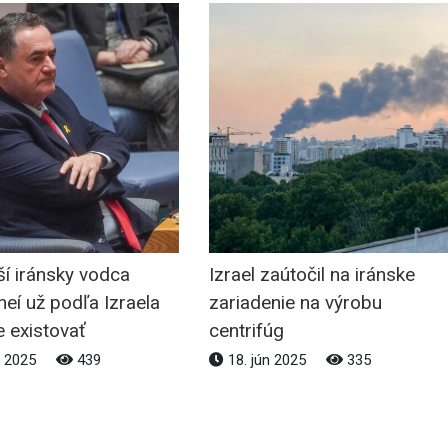
í iránsky vodca
Izrael zaútočil na iránske
eí už podľa Izraela
zariadenie na výrobu
 existovať
centrifúg
n 2025
439
18. jún 2025
335