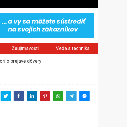
Zaujímavosti
Veda a technika
rí o prejave dôvery
om Rusku – ROZHOVOR
stavov
ovestream festival