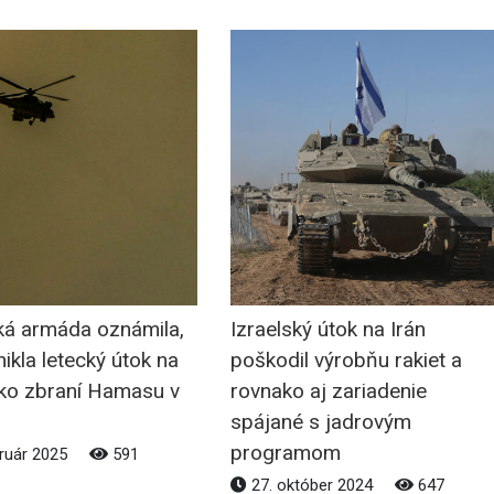
ská armáda oznámila,
Izraelský útok na Irán
ikla letecký útok na
poškodil výrobňu rakiet a
sko zbraní Hamasu v
rovnako aj zariadenie
spájané s jadrovým
programom
ruár 2025
591
27. október 2024
647