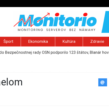
Šport
Ekonomika
Kultúra
Zdravie
do Bezpečnostnej rady OSN podporilo 123 štátov, Blanár hovo
ození? Pravda o kriminalite, islame a mýte o konzervatívn
ancúzsku stretne s obeťami sexuálneho zneužívania kňazmi
liónov eur na pomoc farmárom, ktorých postihla blokáda prí
2026): Včelie úle v Palestíne, streľba študenta v Thajsku a L