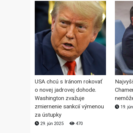
USA chcú s Iránom rokovať
Najvyšš
o novej jadrovej dohode.
Chamen
Washington zvažuje
nemôže
zmiernenie sankcií výmenou
19. jú
za ústupky
29. jún 2025
470