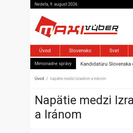
Nedeľa, 9. august 2026
Úvod
Slovensko
Svet
Mimoriadne správy
Kandidatúru Slovenska 
Je Európa naozaj v ohr
Pápež Lev XIV. sa vo Fr
Úvod
napätie medzi Izraelom a Iránom
Kyjev žiada EÚ o 220 mi
Top foto dňa (7. august 
napätie medzi Izraelom
a Iránom