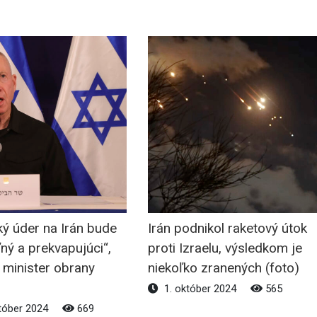
ký úder na Irán bude
Irán podnikol raketový útok
ný a prekvapujúci“,
proti Izraelu, výsledkom je
l minister obrany
niekoľko zranených (foto)
1. október 2024
565
tóber 2024
669