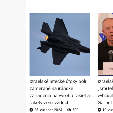
Izraelské letecké útoky boli
Izraels
zamerané na iránske
„smrteľ
zariadenia na výrobu rakiet a
vyhlási
rakety zem-vzduch
Gallant
26. október 2024
590
10. ok