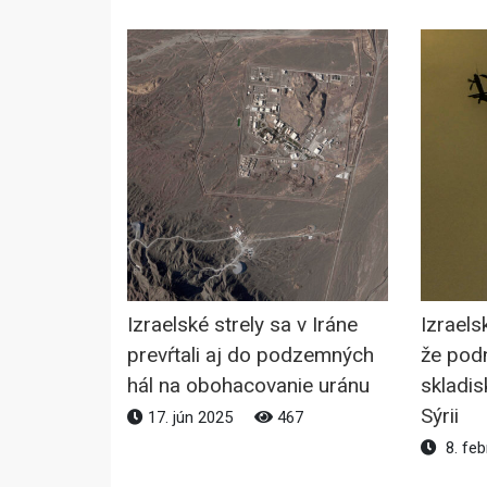
Izraelské strely sa v Iráne
Izrael
prevŕtali aj do podzemných
že podn
hál na obohacovanie uránu
skladi
Sýrii
17. jún 2025
467
8. feb