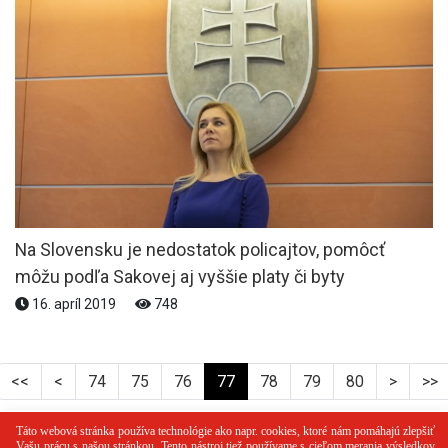
Na Slovensku je nedostatok policajtov, pomôcť
môžu podľa Sakovej aj vyššie platy či byty
16. apríl 2019
748
<<
<
74
75
76
77
78
79
80
>
>>