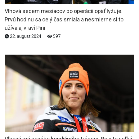
Vlhová sedem mesiacov po operácii opäť lyžuje.
Prvú hodinu sa celý čas smiala a nesmierne si to
užívala, vraví Pini
22. august 2024
597
Vlhová má nového kondičného trénera. Bola to veľká