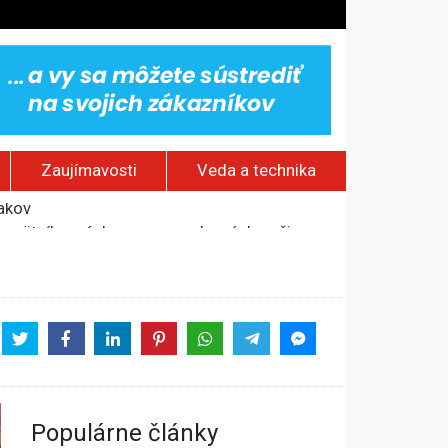
Zaujímavosti
Veda a technika
jakov
 pamätník a záchrana psov z lesných požiarov
dovaním“
Populárne články