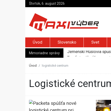
Štvrtok, 6. august 2026
Úvod
Slovensko
Svet
Jemenskí Húsíovia spust
Top foto dňa (6. august
Mimoriadne správy
Irán pohrozil susedom, ž
Moskva bráni bývalú šéf
Úvod
logistické centrum
Na marockých sociálnych
logistické centru