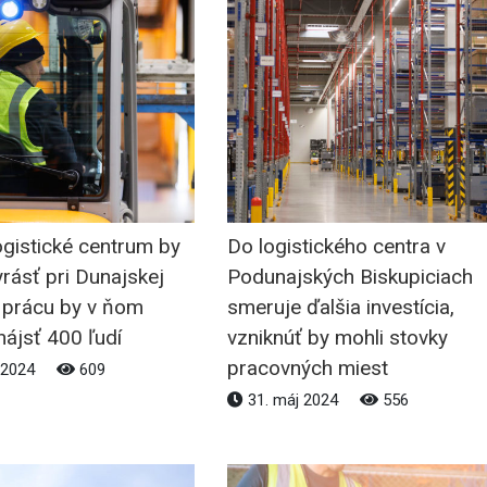
ogistické centrum by
Do logistického centra v
rásť pri Dunajskej
Podunajských Biskupiciach
, prácu by v ňom
smeruje ďalšia investícia,
ájsť 400 ľudí
vzniknúť by mohli stovky
pracovných miest
 2024
609
31. máj 2024
556