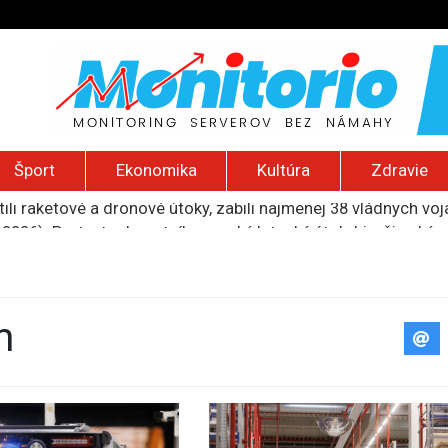
Šport
Ekonomika
Kultúra
Zdravie
ili raketové a dronové útoky, zabili najmenej 38 vládnych vo
 2026): Protest zdravotníkov, ruský letecký útok, hirošimský
e „zhasne celý Perzský záliv“, pripravil zoznam cieľov
ku francúzskej RT, jej vyhostenie z krajiny nazvala „prenasle
 sieťach sa šíria výzvy na ďalší masový vstup do Ceuty
m