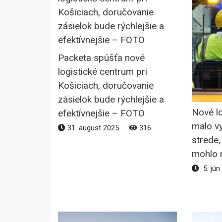
Packeta spúšťa nové
logistické centrum pri
Košiciach, doručovanie
zásielok bude rýchlejšie a
Nové l
efektívnejšie – FOTO
malo vy
31. august 2025
316
strede
mohlo n
5. jún