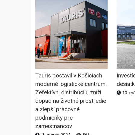
Tauris postavil v Košiciach
Investíc
moderné logistické centrum.
desiat
Zefektívni distribúciu, zníži
10. má
dopad na životné prostredie
a zlepší pracovné
podmienky pre
zamestnancov
1. marec 2024
566