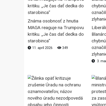
Známa osobnosť z hnutia
MAGA reaguje na Trumpovu
Liberál
kritiku. „Je čas dať dedka do
Blanáro
starobinca“
chybnú
označil
11. apríl 2026
349
zlyhani
3. ma