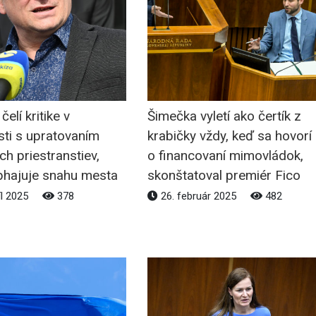
elí kritike v
Šimečka vyletí ako čertík z
sti s upratovaním
krabičky vždy, keď sa hovorí
ch priestranstiev,
o financovaní mimovládok,
bhajuje snahu mesta
skonštatoval premiér Fico
íl 2025
378
26. február 2025
482