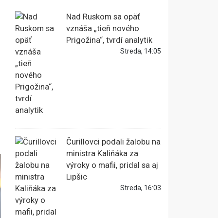
Nad Ruskom sa opäť
vznáša „tieň nového
Prigožina“, tvrdí analytik
Streda, 14:05
Čurillovci podali žalobu na
ministra Kaliňáka za
výroky o mafii, pridal sa aj
Lipšic
Streda, 16:03