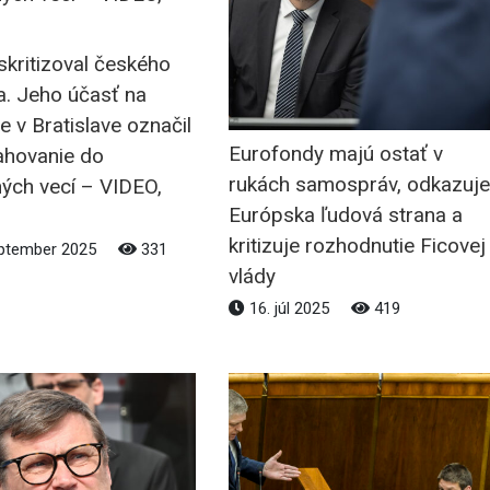
skritizoval českého
a. Jeho účasť na
e v Bratislave označil
Eurofondy majú ostať v
ahovanie do
rukách samospráv, odkazuje
ých vecí – VIDEO,
Európska ľudová strana a
kritizuje rozhodnutie Ficovej
ptember 2025
331
vlády
16. júl 2025
419