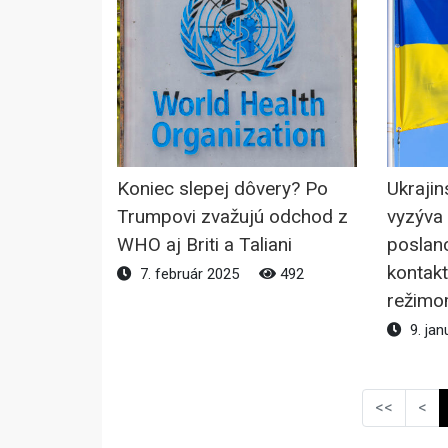
Koniec slepej dôvery? Po
Ukrajin
Trumpovi zvažujú odchod z
vyzýva
WHO aj Briti a Taliani
poslan
kontakt
7. február 2025
492
režimo
9. jan
<<
<