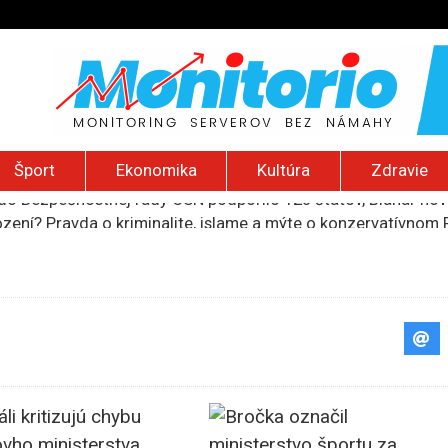
Šport
Ekonomika
Kultúra
Zdravie
ození? Pravda o kriminalite, islame a mýte o konzervatívn
ancúzsku stretne s obeťami sexuálneho zneužívania kňazmi
liónov eur na pomoc farmárom, ktorých postihla blokáda prí
ú radu štátu po incidente s dronom pri ukrajinskom lietadle
do Bezpečnostnej rady OSN podporilo 123 štátov, Blanár hovo