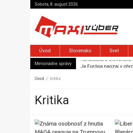
Sobota, 8. august 2026
Úvod
Slovensko
Svet
Mimoriadne správy
Je Európa naozaj v ohr
Pápež Lev XIV. sa vo Fr
Kyjev žiada EÚ o 220 mi
Úvod
kritika
Merz zvolal bezpečnostn
Kandidatúru Slovenska 
kritika