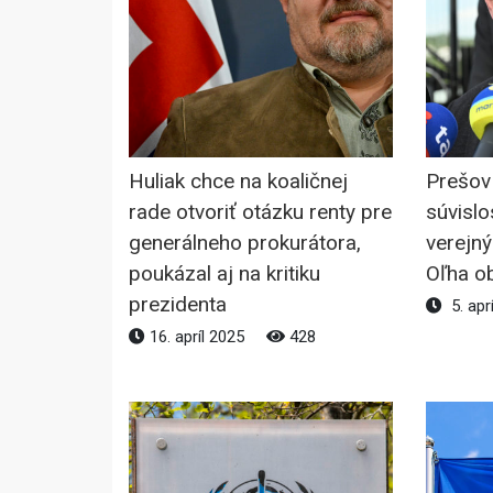
Huliak chce na koaličnej
Prešov č
rade otvoriť otázku renty pre
súvislo
generálneho prokurátora,
verejný
poukázal aj na kritiku
Oľha o
prezidenta
5. apr
16. apríl 2025
428