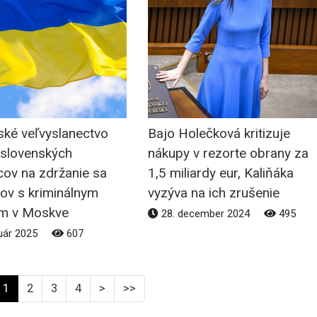
ské veľvyslanectvo
Bajo Holečková kritizuje
 slovenských
nákupy v rezorte obrany za
cov na zdržanie sa
1,5 miliardy eur, Kaliňáka
ov s kriminálnym
vyzýva na ich zrušenie
m v Moskve
28. december 2024
495
uár 2025
607
1
2
3
4
>
>>