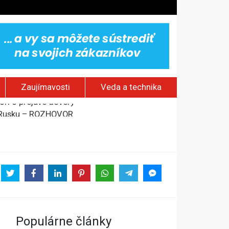
Zaujímavosti
Veda a technika
om Rusku – ROZHOVOR
stavov
rí o prejave dôvery
Populárne články