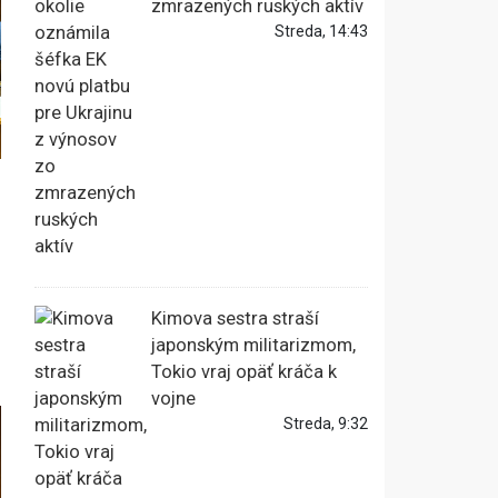
zmrazených ruských aktív
Streda, 14:43
Kimova sestra straší
japonským militarizmom,
Tokio vraj opäť kráča k
vojne
Streda, 9:32