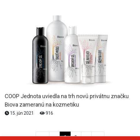
COOP Jednota uviedla na trh novú privátnu značku
Biova zameranú na kozmetiku
15. jún 2021
916
<<
<
1
2
>
>>