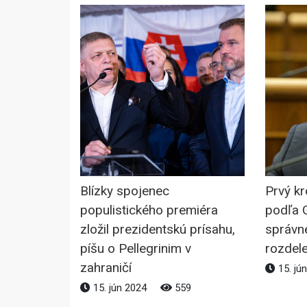
Blízky spojenec
Prvý kr
populistického premiéra
podľa G
zložil prezidentskú prísahu,
správn
píšu o Pellegrinim v
rozdel
zahraničí
15. jú
15. jún 2024
559