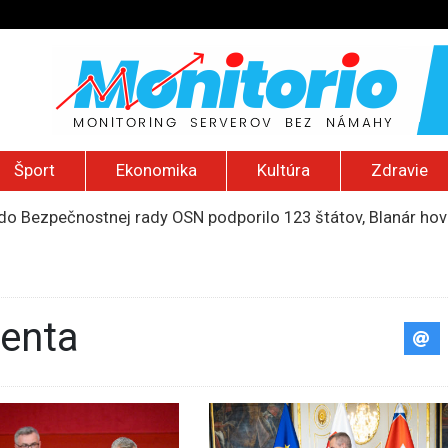
Šport
Ekonomika
Kultúra
Zdravie
do Bezpečnostnej rady OSN podporilo 123 štátov, Blanár hovo
ození? Pravda o kriminalite, islame a mýte o konzervatívn
ancúzsku stretne s obeťami sexuálneho zneužívania kňazmi
liónov eur na pomoc farmárom, ktorých postihla blokáda prí
2026): Včelie úle v Palestíne, streľba študenta v Thajsku a L
denta