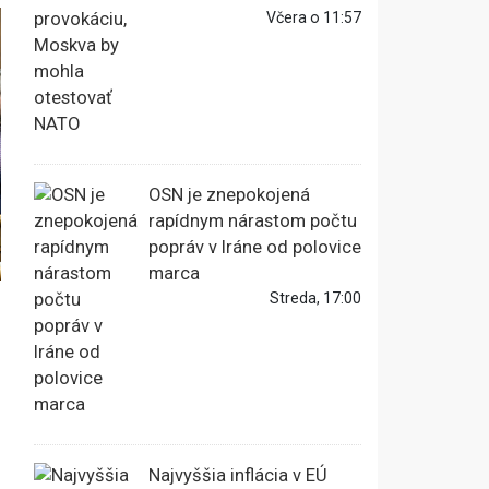
Včera o 11:57
OSN je znepokojená
rapídnym nárastom počtu
popráv v Iráne od polovice
marca
Streda, 17:00
Najvyššia inflácia v EÚ