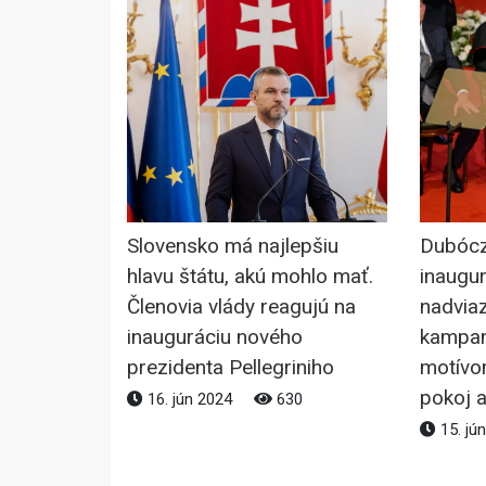
Slovensko má najlepšiu
Dubóczi
hlavu štátu, akú mohlo mať.
inaugu
Členovia vlády reagujú na
nadviaz
inauguráciu nového
kampan
prezidenta Pellegriniho
motívo
pokoj 
16. jún 2024
630
15. jú