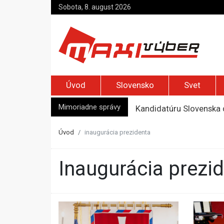
Sobota, 8. august 2026
Úvod
Slovensko
Svet
Mimoriadne správy
Kandidatúru Slovenska 
Je Európa naozaj v ohr
Pápež Lev XIV. sa vo Fr
Úvod
inaugurácia prezidenta
Kyjev žiada EÚ o 220 mi
Top foto dňa (7. august 
inaugurácia prezi