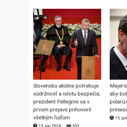
Slovensko akútne potrebuje
Majersk
súdržnosť a istotu bezpečia,
aby bol
prezident Pellegrini sa v
polariz
prvom prejave prihovoril
prinies
všetkým ľuďom
15. jú
15. jún 2024
533