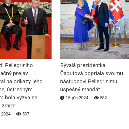
: Pellegriniho
Bývalá prezidentka
račný prejav
Čaputová popriala svojmu
al na odkazy jeho
nástupcovi Pellegrinimu
e, ústredným
úspešný mandát
m bola výzva na
15. jún 2024
582
a zmier
n 2024
587