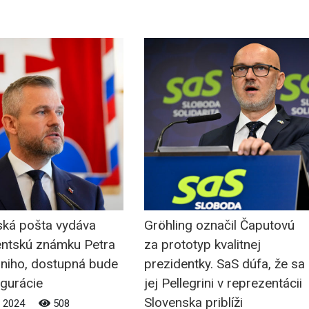
ská pošta vydáva
Gröhling označil Čaputovú
entskú známku Petra
za prototyp kvalitnej
iniho, dostupná bude
prezidentky. SaS dúfa, že sa
ugurácie
jej Pellegrini v reprezentácii
Slovenska priblíži
n 2024
508