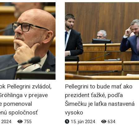
ok Pellegrini zvládol,
Pellegrini to bude mať ako
röhlinga v prejave
prezident ťažké, podľa
e pomenoval
Šimečku je laťka nastavená
enú spoločnosť
vysoko
n 2024
755
15. jún 2024
634