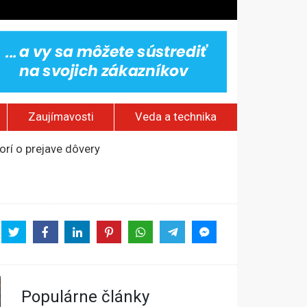
Zaujímavosti
Veda a technika
rí o prejave dôvery
om Rusku – ROZHOVOR
stavov
ovestream festival
Populárne články