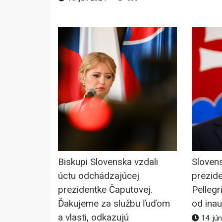
Biskupi Slovenska vzdali
Sloven
úctu odchádzajúcej
prezid
prezidentke Čaputovej.
Pellegr
Ďakujeme za službu ľuďom
od ina
a vlasti, odkazujú
14. jú