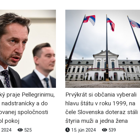
ý praje Pellegrinimu,
Prvýkrát si občania vyberali
 nadstranícky a do
hlavu štátu v roku 1999, na
ovanej spoločnosti
čele Slovenska doteraz stáli
ol pokoj
štyria muži a jedna žena
n 2024
525
15. jún 2024
539