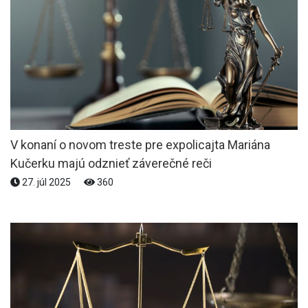
V konaní o novom treste pre expolicajta Mariána
Kučerku majú odznieť záverečné reči
27. júl 2025
360