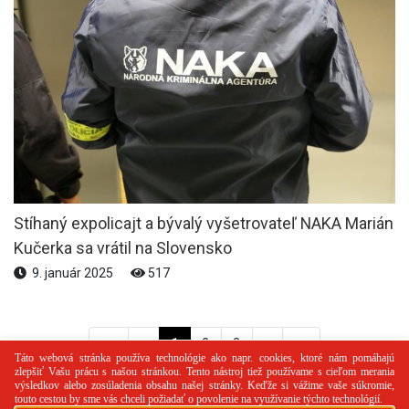
Stíhaný expolicajt a bývalý vyšetrovateľ NAKA Marián
Kučerka sa vrátil na Slovensko
9. január 2025
517
<<
<
1
2
3
>
>>